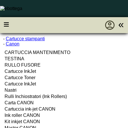
account_circle
≡
«
-
Cartucce stampanti
-
Canon
CARTUCCIA MANTENIMENTO
TESTINA
RULLO FUSORE
Cartucce InkJet
Cartucce Toner
Cartucce InkJet
Nastri
Rulli Inchiostratori (Ink Rollers)
Carta CANON
Cartuccia ink-jet CANON
Ink roller CANON
Kit inkjet CANON
Master CANON