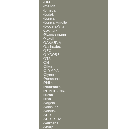
•
IBM
•
Imation
•
Iomega
•
Kodak
•
Konica
•
Konica Minolta
•
Kyocera-Mita
•
Lexmark
•
Mannesmann
•
Maxell
•
NAKAJIMA
•
Nashuatec
•
NEC
•
NIXDORF
•
NTS
•
Oki
•
Olivetti
•
OLYMPIA
•
Olympia
•
Panasonic
•
Philips
•
Plantronics
•
PRINTRONIX
•
Ricoh
•
Riso
•
Sagem
•
Samsung
•
Sandisk
•
SEIKO
•
SEIKOSHA
•
Seikosha
•
Sharp