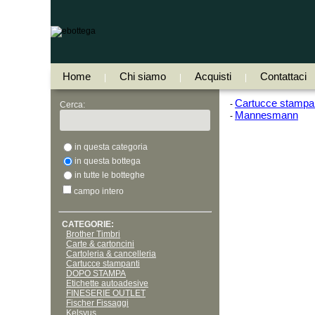
Home
Chi siamo
Acquisti
Contattaci
|
|
|
Cartucce stampan
-
Cerca:
Mannesmann
-
in questa categoria
in questa bottega
in tutte le botteghe
campo intero
CATEGORIE:
Brother Timbri
Carte & cartoncini
Cartoleria & cancelleria
Cartucce stampanti
DOPO STAMPA
Etichette autoadesive
FINESERIE OUTLET
Fischer Fissaggi
Kelsyus