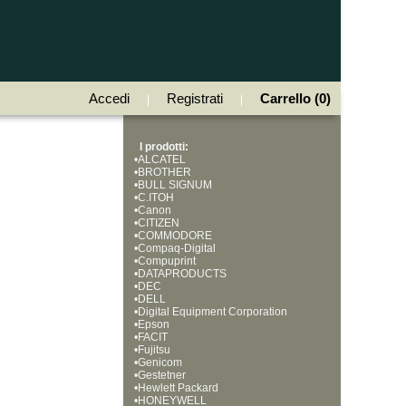
Accedi
Registrati
Carrello (0)
|
|
I prodotti:
•
ALCATEL
•
BROTHER
•
BULL SIGNUM
•
C.ITOH
•
Canon
•
CITIZEN
•
COMMODORE
•
Compaq-Digital
•
Compuprint
•
DATAPRODUCTS
•
DEC
•
DELL
•
Digital Equipment Corporation
•
Epson
•
FACIT
•
Fujitsu
•
Genicom
•
Gestetner
•
Hewlett Packard
•
HONEYWELL