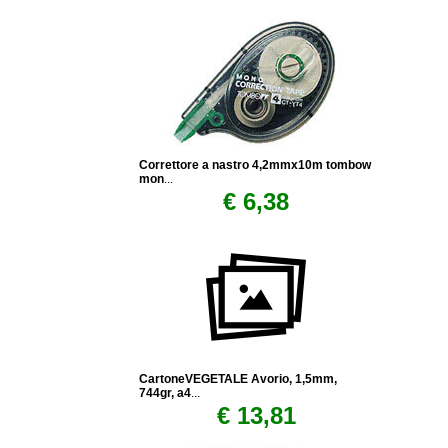
Correttore a nastro 4,2mmx10m tombow
mon
...
€ 6,38
CartoneVEGETALE Avorio, 1,5mm,
744gr, a4
...
€ 13,81