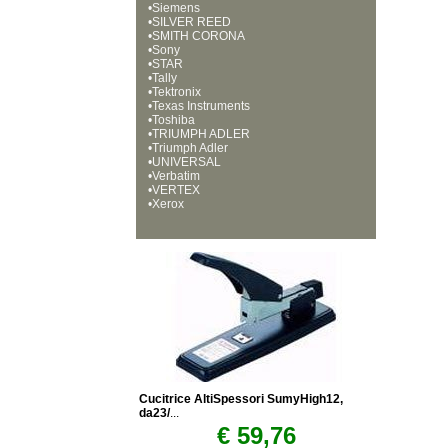
•
Siemens
•
SILVER REED
•
SMITH CORONA
•
Sony
•
STAR
•
Tally
•
Tektronix
•
Texas Instruments
•
Toshiba
•
TRIUMPH ADLER
•
Triumph Adler
•
UNIVERSAL
•
Verbatim
•
VERTEX
•
Xerox
Cucitrice AltiSpessori SumyHigh12,
da23/
...
€ 59,76