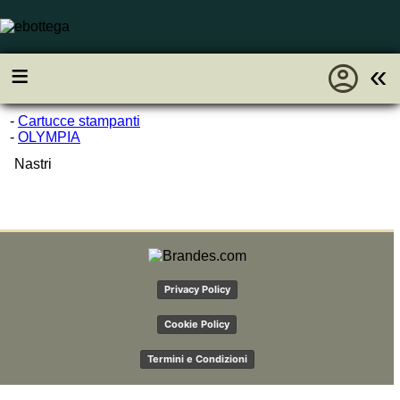
account_circle
≡
«
-
Cartucce stampanti
-
OLYMPIA
Nastri
Privacy Policy
Cookie Policy
Termini e Condizioni