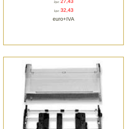
27,43
2pz:
32,43
1pz:
euro+IVA