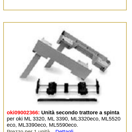
oki09002366:
Unità secondo trattore a spinta
per oki ML 3320, ML 3390, ML3320eco, ML5520
eco, ML3390eco, ML5590eco.
Prezzo per 1 unità.
Dettagli
.