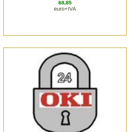
68,85
euro+IVA