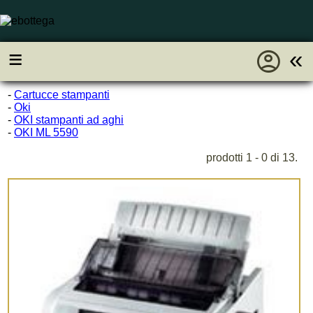
account_circle
≡
«
-
Cartucce stampanti
-
Oki
-
OKI stampanti ad aghi
-
OKI ML 5590
prodotti 1 - 0 di 13.