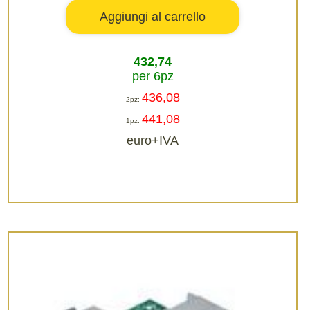
432,74
per 6pz
436,08
2pz:
441,08
1pz:
euro+IVA