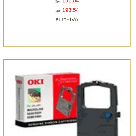
191,04
2pz:
193,54
1pz:
euro+IVA