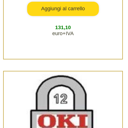
131,10
euro+IVA