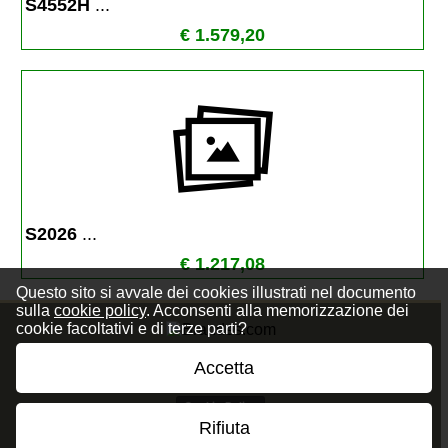
S4552H 
...
€ 1.579,20
S2026 
...
€ 1.217,08
Questo sito si avvale dei cookies illustrati nel documento
sulla
cookie policy
. Acconsenti alla memorizzazione dei
cookie facoltativi e di terze parti?
Accetta
Privacy Policy
Cookie Policy
Rifiuta
Termini e Condizioni