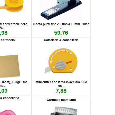
ti correctable nero.
monta punti tipo 23, fino a 13mm. Cuce
A
...
...
,98
59,76
 cartoncini
Cartoleria & cancelleria
x 34cm), 180gr. Una
mini cutter con lama in acciaio. Può
ine
...
es
...
,09
7,88
 & cancelleria
Cartucce stampanti