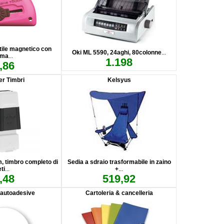
atile magnetico con
Oki ML 5590, 24aghi, 80colonne
...
ama
...
1.198
,86
er Timbri
Kelsyus
 timbro completo di
Sedia a sdraio trasformabile in zaino
eti
...
+
...
,48
519,92
 autoadesive
Cartoleria & cancelleria