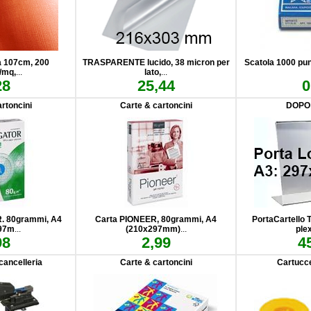
za 107cm, 200
TRASPARENTE lucido, 38 micron per
Scatola 1000 pun
/mq,
...
lato,
...
28
25,44
0
rtoncini
Carte & cartoncini
DOPO
. 80grammi, A4
Carta PIONEER, 80grammi, A4
PortaCartello
97m
...
(210x297mm)
...
ple
98
2,99
4
cancelleria
Carte & cartoncini
Cartucc