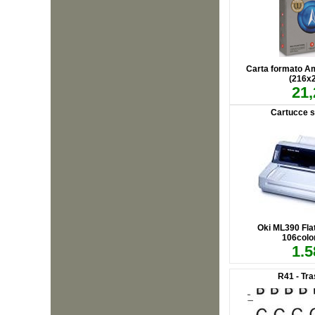
Carta formato Am
(216x
21,
Cartucce s
Oki ML390 Flat
106colo
1.5
R41 - Tras