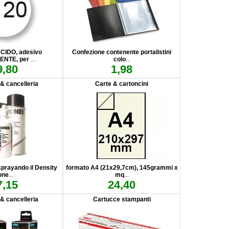
CIDO, adesivo
Confezione contenente portalistini
NTE, per
...
colo
...
9,80
1,98
 & cancelleria
Carte & cartoncini
prayando il Density
formato A4 (21x29,7cm), 145grammi x
one
...
mq
...
7,15
24,40
 & cancelleria
Cartucce stampanti