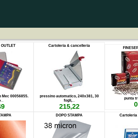
E OUTLET
Cartoleria & cancelleria
FINESE
sh Mec 00056855.
pressino automatico, 240x381, 30
punta t
o
...
fogli,
...
0
49
215,22
TAMPA
DOPO STAMPA
Cartoleria