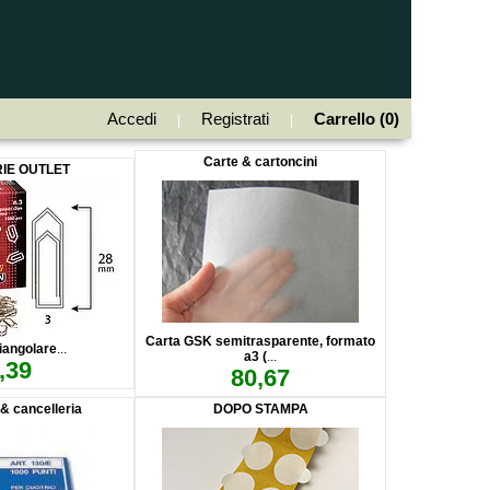
Accedi
Registrati
Carrello (0)
|
|
Carte & cartoncini
RIE OUTLET
Carta GSK semitrasparente, formato
riangolare
...
a3 (
...
,39
80,67
 & cancelleria
DOPO STAMPA