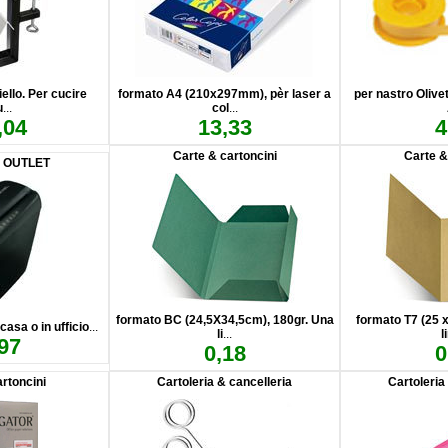
ello. Per cucire
formato A4 (210x297mm), pèr laser a
per nastro Olivet
u
...
col
...
,04
13,33
4
Carte & cartoncini
Carte &
E OUTLET
formato BC (24,5X34,5cm), 180gr. Una
formato T7 (25 
 casa o in ufficio
...
li
...
l
97
0,18
0
rtoncini
Cartoleria & cancelleria
Cartoleria