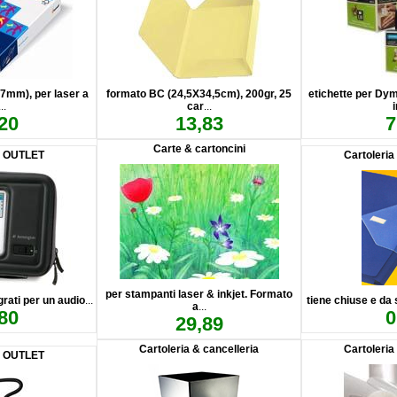
7mm), per laser a
formato BC (24,5X34,5cm), 200gr, 25
etichette per Dy
...
car
...
20
13,83
7
Carte & cartoncini
E OUTLET
Cartoleria
per stampanti laser & inkjet. Formato
grati per un audio
...
tiene chiuse e da 
a
...
80
0
29,89
Cartoleria & cancelleria
Cartoleria
E OUTLET