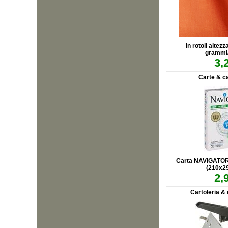
in rotoli altez
grammi
3,
Carte & ca
Carta NAVIGATOR
(210x2
2,
Cartoleria & 