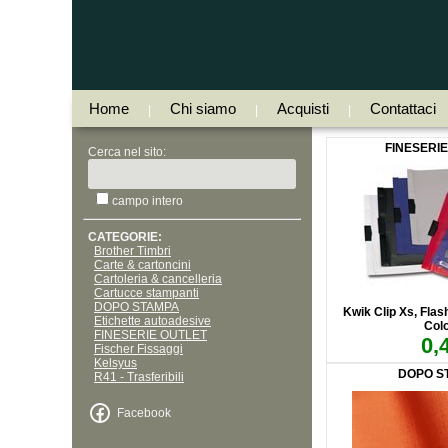
Home
Chi siamo
Acquisti
Contattaci
|
|
|
FINESERI
Cerca nel sito:
campo intero
CATEGORIE:
Brother Timbri
Carte & cartoncini
Cartoleria & cancelleria
Cartucce stampanti
DOPO STAMPA
Kwik Clip Xs, Fla
Etichette autoadesive
Col
FINESERIE OUTLET
0,
Fischer Fissaggi
Kelsyus
DOPO S
R41 - Trasferibili
Facebook