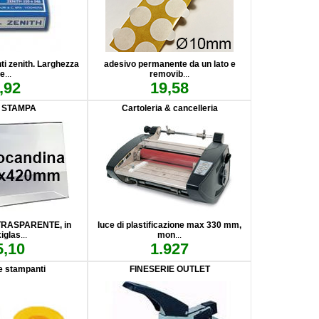
ti zenith. Larghezza
adesivo permanente da un lato e
e
...
removib
...
,92
19,58
 STAMPA
Cartoleria & cancelleria
 TRASPARENTE, in
luce di plastificazione max 330 mm,
xiglas
...
mon
...
5,10
1.927
e stampanti
FINESERIE OUTLET