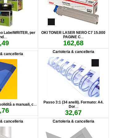
mo LabelWRITER, per
OKI TONER LASER NERO C7 15.000
ind
...
PAGINE C
...
,49
162,68
Cartoleria & cancelleria
 & cancelleria
Passo 3:1 (34 anelli). Formato: A4.
solidità a manuali, c
...
Dor
...
,76
32,67
 & cancelleria
Cartoleria & cancelleria