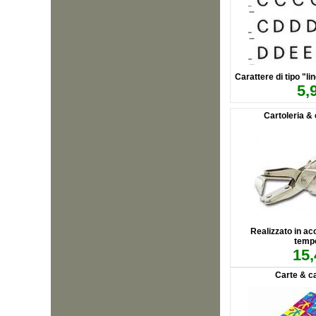
Carattere di tipo "li
5,
Cartoleria & 
Realizzato in acc
temp
15,
Carte & ca