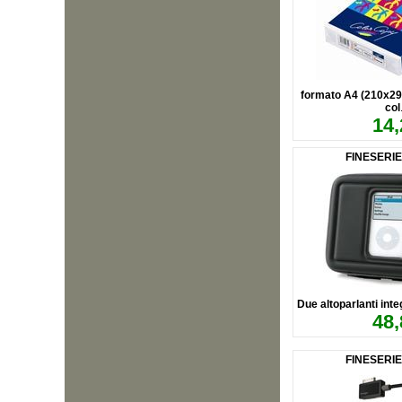
formato A4 (210x29
col
14,
FINESERI
Due altoparlanti inte
48,
FINESERI