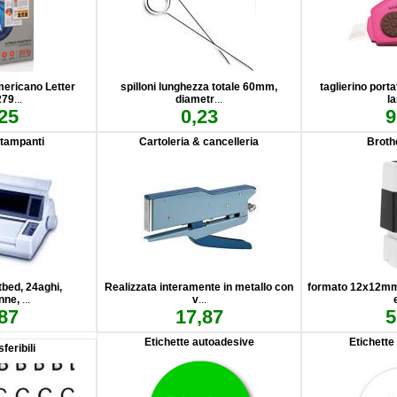
ericano Letter
spilloni lunghezza totale 60mm,
taglierino port
279
...
diametr
...
l
25
0,23
9
tampanti
Cartoleria & cancelleria
Broth
bed, 24aghi,
Realizzata interamente in metallo con
formato 12x12mm,
nne,
...
v
...
87
17,87
5
Etichette autoadesive
Etichette
feribili