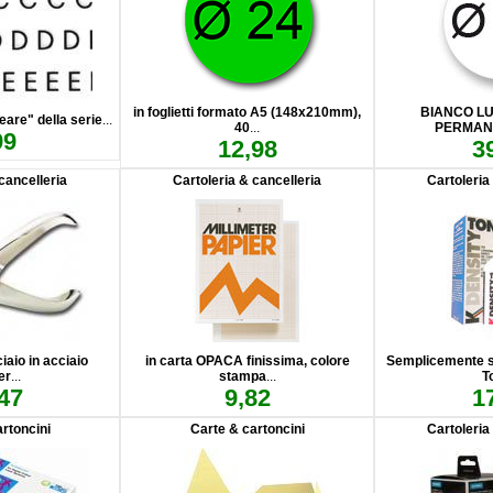
in foglietti formato A5 (148x210mm),
BIANCO LU
neare" della serie
...
40
...
PERMANE
99
12,98
3
cancelleria
Cartoleria & cancelleria
Cartoleria
iaio in acciaio
in carta OPACA finissima, colore
Semplicemente s
er
...
stampa
...
T
47
9,82
1
rtoncini
Carte & cartoncini
Cartoleria