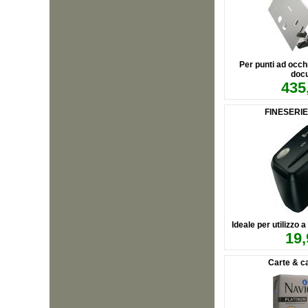
Per punti ad occhi
doc
435
FINESERI
Ideale per utilizzo a
19,
Carte & ca