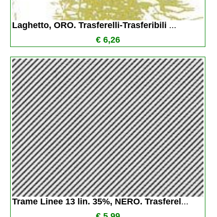
Laghetto, ORO. Trasferelli-Trasferibili 
...
€ 6,26
Trame Linee 13 lin. 35%, NERO. Trasferel
...
€ 5,99