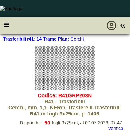
account_circle
≡
«
Trasferibili r41: 14 Trame Plan:
Cerchi
Codice: R41GRP203N
R41 - Trasferibili
Cerchi, mm. 1,1, NERO. Trasferelli-Trasferibili
R41 in fogli 9x25cm. p. 1406
50
Disponibili
fogli 9x25cm, al 07.07.2026, 07:47.
Verifica