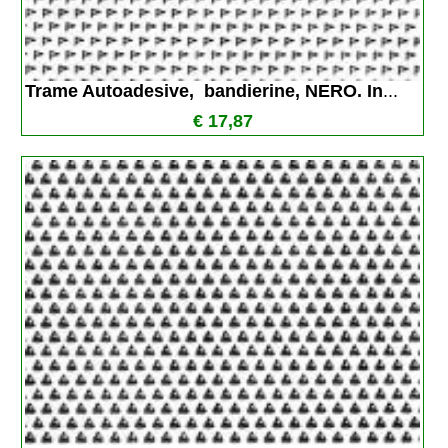
Trame Autoadesive,  bandierine, NERO. In
...
€ 17,87