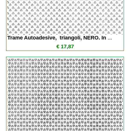
Trame Autoadesive,  triangoli, NERO. In 
...
€ 17,87