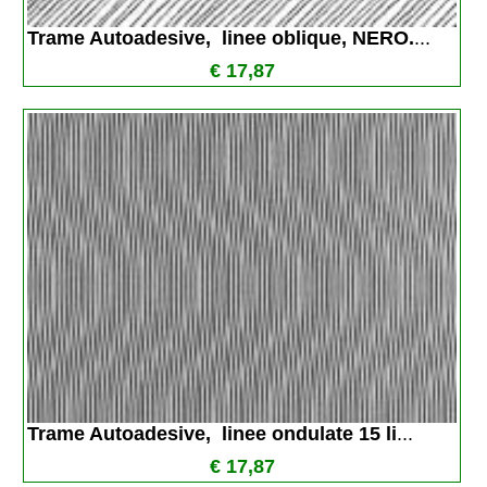
Trame Autoadesive,  linee oblique, NERO.
...
€ 17,87
Trame Autoadesive,  linee ondulate 15 li
...
€ 17,87