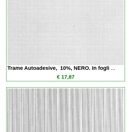
Trame Autoadesive,  10%, NERO. In fogli 
...
€ 17,87