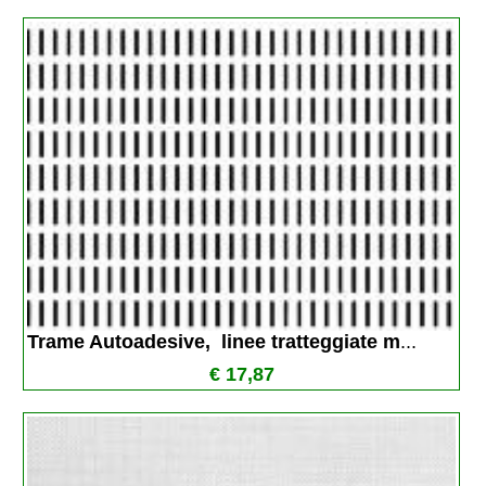
Trame Autoadesive,  linee tratteggiate m
...
€ 17,87