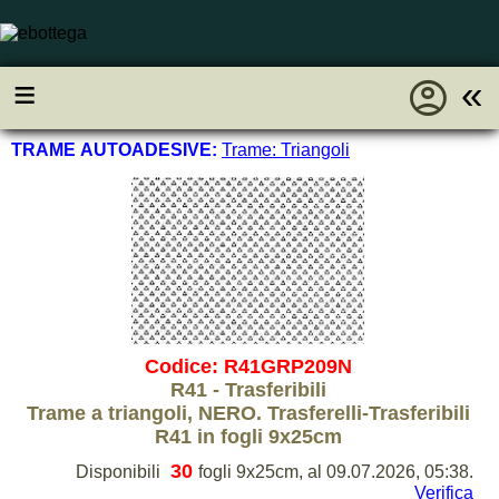
account_circle
≡
«
TRAME AUTOADESIVE:
Trame: Triangoli
Codice: R41GRP209N
R41 - Trasferibili
Trame a triangoli, NERO. Trasferelli-Trasferibili
R41 in fogli 9x25cm
30
Disponibili
fogli 9x25cm, al 09.07.2026, 05:38.
Verifica