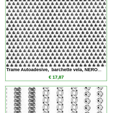
Trame Autoadesive,  barchette vela, NERO
...
€ 17,87