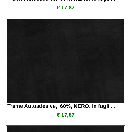
€ 17,87
Trame Autoadesive,  60%, NERO. In fogli 
...
€ 17,87