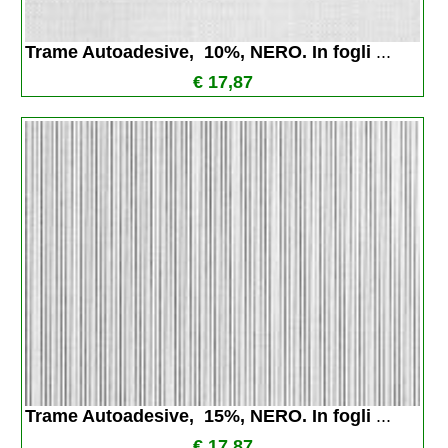
Trame Autoadesive,  10%, NERO. In fogli 
...
€ 17,87
Trame Autoadesive,  15%, NERO. In fogli 
...
€ 17,87