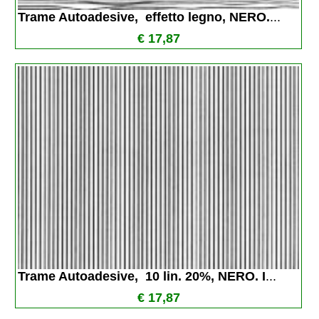
Trame Autoadesive,  effetto legno, NERO.
...
€ 17,87
Trame Autoadesive,  10 lin. 20%, NERO. I
...
€ 17,87