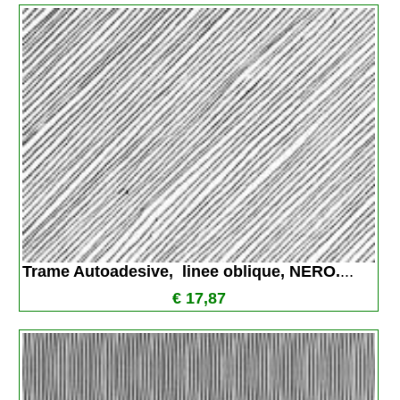
Trame Autoadesive,  linee oblique, NERO.
...
€ 17,87