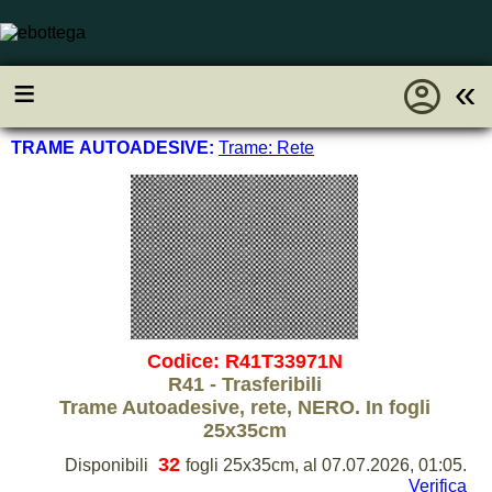
account_circle
≡
«
TRAME AUTOADESIVE:
Trame: Rete
Codice: R41T33971N
R41 - Trasferibili
Trame Autoadesive, rete, NERO. In fogli
25x35cm
32
Disponibili
fogli 25x35cm, al 07.07.2026, 01:05.
Verifica