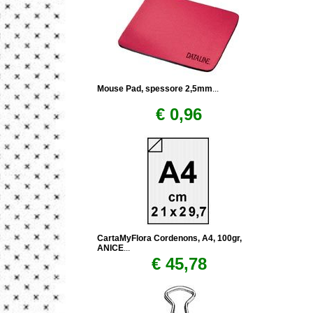
Mouse Pad, spessore 2,5mm
...
€ 0,96
CartaMyFlora Cordenons, A4, 100gr,
ANICE
...
€ 45,78