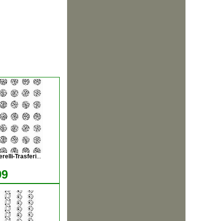
relli-Trasferi
...
99