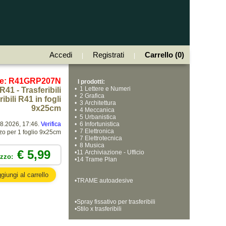
Accedi
Registrati
Carrello (0)
|
|
ce: R41GRP207N
I prodotti:
•
  1 Lettere e Numeri
R41 - Trasferibili
•
  2 Grafica
ibili R41 in fogli
•
  3 Architettura
9x25cm
•
  4 Meccanica
•
  5 Urbanistica
08.2026, 17:46.
Verifica
•
  6 Infortunistica
•
  7 Elettronica
zo per 1 foglio 9x25cm
•
  7 Elettrotecnica
•
  8 Musica
€ 5,99
•
11 Archiviazione - Ufficio
ezzo:
•
14 Trame Plan
•
TRAME autoadesive
•
Spray fissativo per trasferibili
•
Stilo x trasferibili