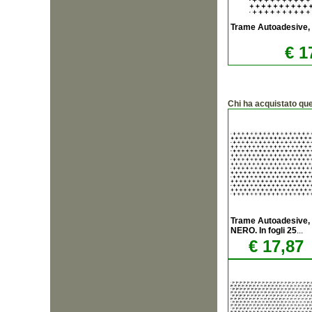
Trame Autoadesive, +
€ 1
Chi ha acquistato qu
Trame Autoadesive, 
NERO. In fogli 25
...
€ 17,87