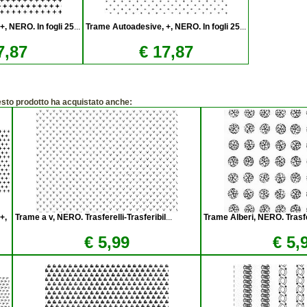
, NERO. In fogli 25
...
Trame Autoadesive, +, NERO. In fogli 25
...
7,87
€ 17,87
esto prodotto ha acquistato anche:
+,
Trame a v, NERO. Trasferelli-Trasferibil
...
Trame Alberi, NERO. Trasfe
€ 5,99
€ 5,