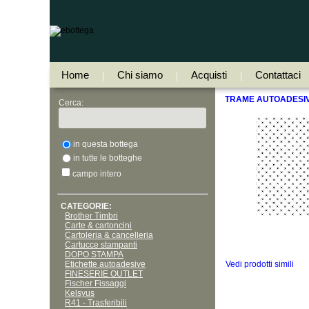
Home
Chi siamo
Acquisti
Contattaci
|
|
|
TRAME AUTOADESIV
Cerca:
in questa bottega
in tutte le botteghe
campo intero
CATEGORIE:
Brother Timbri
Carte & cartoncini
Cartoleria & cancelleria
Cartucce stampanti
DOPO STAMPA
Etichette autoadesive
Vedi prodotti simili
FINESERIE OUTLET
Fischer Fissaggi
Kelsyus
R41 - Trasferibili