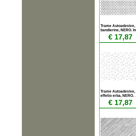
Trame Autoadesive,
bandierine, NERO. In
€ 17,87
Trame Autoadesive,
effetto erba, NERO.
.
€ 17,87