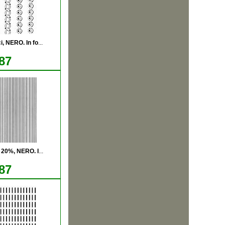
i, NERO. In fo
...
87
. 20%, NERO. I
...
87