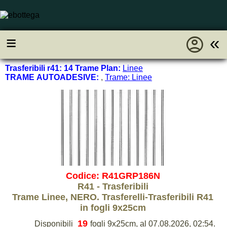
account_circle
≡
«
Trasferibili r41: 14 Trame Plan:
Linee
TRAME AUTOADESIVE:
,
Trame: Linee
Codice: R41GRP186N
R41 - Trasferibili
Trame Linee, NERO. Trasferelli-Trasferibili R41
in fogli 9x25cm
19
Disponibili
fogli 9x25cm, al 07.08.2026, 02:54.