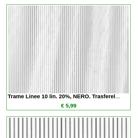
Trame Linee 10 lin. 20%, NERO. Trasferel
...
€ 5,99