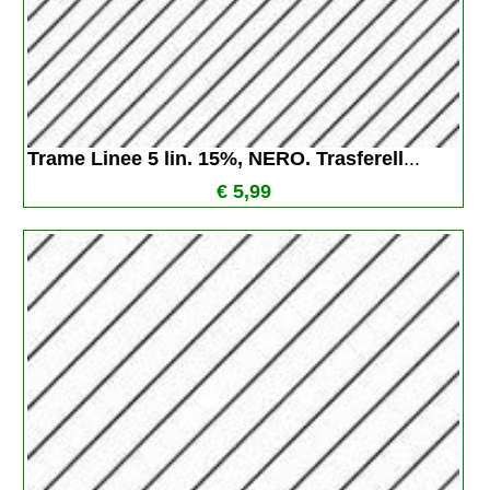
Trame Linee 5 lin. 15%, NERO. Trasferell
...
€ 5,99