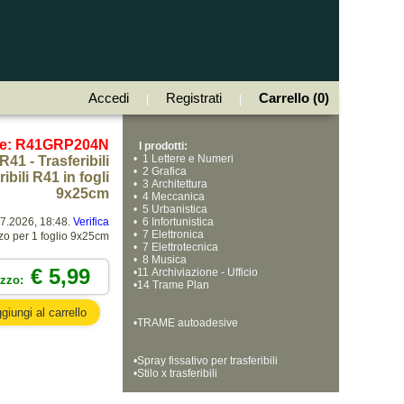
Accedi
Registrati
Carrello (0)
|
|
ce: R41GRP204N
I prodotti:
•
  1 Lettere e Numeri
R41 - Trasferibili
•
  2 Grafica
bili R41 in fogli
•
  3 Architettura
9x25cm
•
  4 Meccanica
•
  5 Urbanistica
07.2026, 18:48.
Verifica
•
  6 Infortunistica
•
  7 Elettronica
zo per 1 foglio 9x25cm
•
  7 Elettrotecnica
•
  8 Musica
€ 5,99
•
11 Archiviazione - Ufficio
ezzo:
•
14 Trame Plan
•
TRAME autoadesive
•
Spray fissativo per trasferibili
•
Stilo x trasferibili