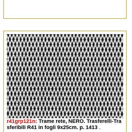
r41grp121n:
Trame rete, NERO. Trasferelli-Tra
sferibili R41 in fogli 9x25cm. p. 1413
.