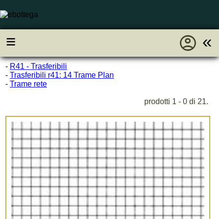
account_circle
≡
«
-
R41 - Trasferibili
-
Trasferibili r41: 14 Trame Plan
-
Trame rete
prodotti 1 - 0 di 21.