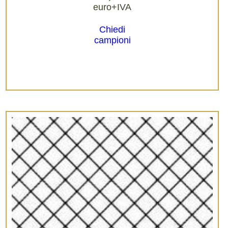
euro+IVA
Chiedi
campioni