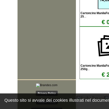
Cartoncino ManilaF
25
...
€ 
Cartoncino ManilaF
250g
...
€ 
Privacy Policy
Questo sito si avvale dei cookies illustrati nel docume
Cookie Policy