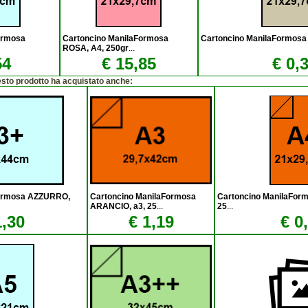
ormosa
Cartoncino ManilaFormosa
Cartoncino ManilaFormosa 
ROSA, A4, 250gr
...
54
€ 15,85
€ 0,
esto prodotto ha acquistato anche:
Formosa AZZURRO,
Cartoncino ManilaFormosa
Cartoncino ManilaFor
ARANCIO, a3, 25
...
25
...
1,30
€ 1,19
€ 0