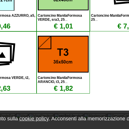
ormosa AZZURRO, a5,
Cartoncino ManilaFormosa
Cartoncino ManilaFor
VERDE, sra3, 25
...
25
...
0,46
€ 1,01
€ 7
ormosa VERDE, t2,
Cartoncino ManilaFormosa
ARANCIO, t3, 25
...
2,63
€ 1,82
nto sulla
cookie policy
. Acconsenti alla memorizzazione dei