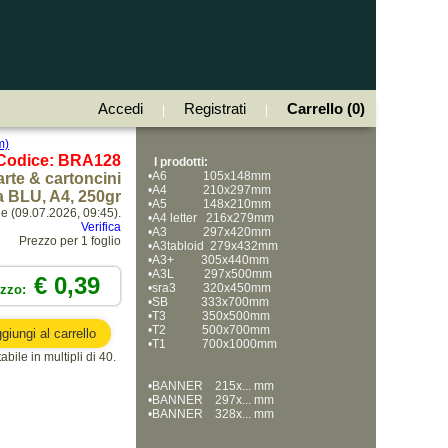
Accedi
Registrati
Carrello (0)
|
|
m)
Codice: BRA128
I prodotti:
•
A6            105x148mm
rte & cartoncini
•
A4            210x297mm
 BLU, A4, 250gr
•
A5            148x210mm
ne (09.07.2026, 09:45).
•
A4 letter   216x279mm
Verifica
•
A3            297x420mm
Prezzo per 1 foglio
•
A3tabloid  279x432mm
•
A3+         305x440mm
•
A3L          297x500mm
€ 0,39
•
sra3         320x450mm
ezzo:
•
SB           333x700mm
•
T3            350x500mm
•
T2            500x700mm
•
T1            700x1000mm
bile in multipli di 40.
•
BANNER    215x... mm
•
BANNER    297x... mm
•
BANNER    328x... mm