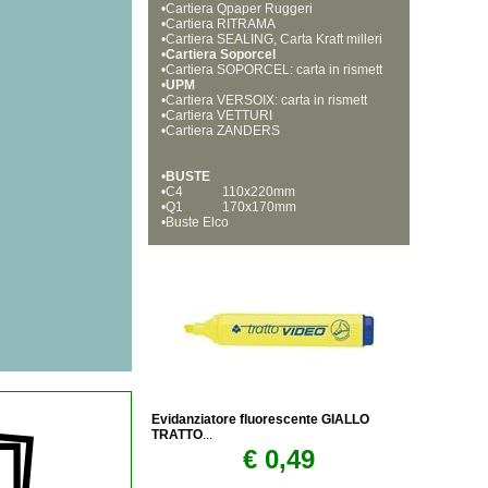
•
Cartiera Qpaper Ruggeri
•
Cartiera RITRAMA
•
Cartiera SEALING, Carta Kraft milleri
•
ghe
Cartiera Soporcel
•
Cartiera SOPORCEL: carta in rismett
•
e per fotocopie, stampe laser e ink je
UPM
•
t
Cartiera VERSOIX: carta in rismett
•
e per fotocopie, stampe laser, e ink j
Cartiera VETTURI 
•
et
Cartiera ZANDERS
•
BUSTE
•
C4            110x220mm
•
Q1            170x170mm
•
Buste Elco
Evidanziatore fluorescente GIALLO
TRATTO
...
€ 0,49