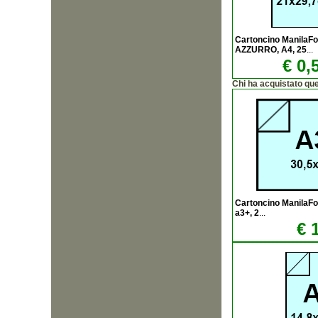
Cartoncino ManilaF
AZZURRO, A4, 25
...
€ 0,
Chi ha acquistato qu
Cartoncino Manila
a3+, 2
...
€ 