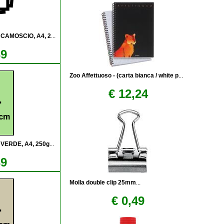
 CAMOSCIO, A4, 2
...
39
Zoo Affettuoso - (carta bianca / white p
...
€ 12,24
 VERDE, A4, 250g
...
39
Molla double clip 25mm
...
€ 0,49