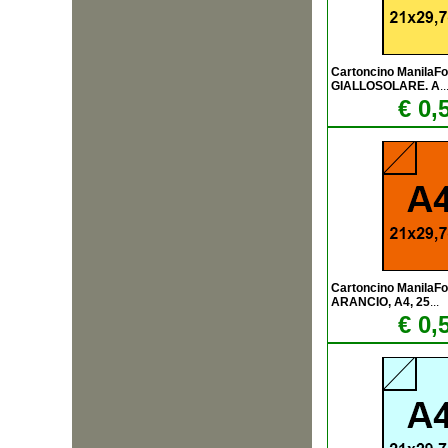
Cartoncino ManilaF
GIALLOSOLARE. A
..
€ 0,
Cartoncino ManilaF
ARANCIO, A4, 25
...
€ 0,