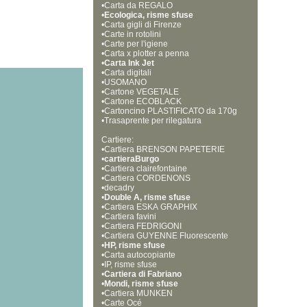
•
Carta da REGALO
•
Ecologica, risme sfuse
•
Carta gigli di Firenze
•
Carte in rotolini
•
Carte per l'igiene
•
Carta x plotter a penna
•
Carta Ink Jet
•
Carta digitali
•
USOMANO
•
Cartone VEGETALE
•
Cartone ECOBLACK
•
Cartoncino PLASTIFICATO da 170g
•
r a 730gr
Trasaprente per rilegatura
Cartiere:
•
Cartiera BRENSON PAPETERIE
•
cartieraBurgo
•
Cartiera clairefontaine
•
Cartiera CORDENONS
•
decadry
•
Double A, risme sfuse
•
Cartiera ESKA GRAPHIX
•
Cartiera favini
•
Cartiera FEDRIGONI
•
Cartiera GUYENNE Fluorescente
•
HP, risme sfuse
•
Carta autocopiante
•
IP, risme sfuse
•
Cartiera di Fabriano
•
Mondi, risme sfuse
•
Cartiera MUNKEN
•
Carte Océ