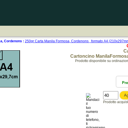
a, Cordenons :
250gr Carta Manila Formosa, Cordenons , formato A4 (210x297m
Ca
Cartoncino ManilaFormosa
Prodotto disponibile su ordinazio
Pr
Prodotto acquista