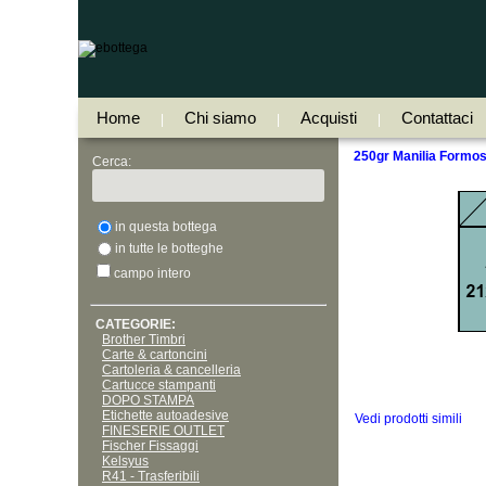
Home
Chi siamo
Acquisti
Contattaci
|
|
|
250gr Manilia Formos
Cerca:
in questa bottega
in tutte le botteghe
campo intero
CATEGORIE:
Brother Timbri
Carte & cartoncini
Cartoleria & cancelleria
Cartucce stampanti
DOPO STAMPA
Etichette autoadesive
Vedi prodotti simili
FINESERIE OUTLET
Fischer Fissaggi
Kelsyus
R41 - Trasferibili