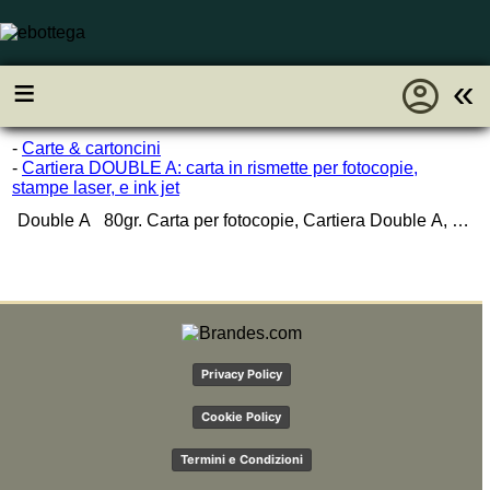
account_circle
≡
«
-
Carte & cartoncini
-
Cartiera DOUBLE A: carta in rismette per fotocopie,
stampe laser, e ink jet
Double A 80gr. Carta per fotocopie, Cartiera Double A, 80 grammi, Double A
Privacy Policy
Cookie Policy
Termini e Condizioni