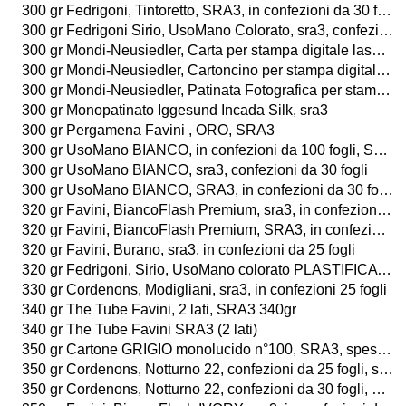
300 gr Fedrigoni, Tintoretto, SRA3, in confezioni da 30 fogli
300 gr Fedrigoni Sirio, UsoMano Colorato, sra3, confezioni da 30 fogli
300 gr Mondi-Neusiedler, Carta per stampa digitale laser a colori, BIANCO, sra3, in confezioni da 125 fogli
300 gr Mondi-Neusiedler, Cartoncino per stampa digitale laser a colori, BIANCO, SRA3, in confezioni da 250 fogli
300 gr Mondi-Neusiedler, Patinata Fotografica per stampa digitale laser a colori, LUCIDA o OPACA, SRA3, in confezioni da 250 fogli
300 gr Monopatinato Iggesund Incada Silk, sra3
300 gr Pergamena Favini , ORO, SRA3
300 gr UsoMano BIANCO, in confezioni da 100 fogli, SRA3
300 gr UsoMano BIANCO, sra3, confezioni da 30 fogli
300 gr UsoMano BIANCO, SRA3, in confezioni da 30 fogli
320 gr Favini, BiancoFlash Premium, sra3, in confezioni da 25 fogli o da 25 buste
320 gr Favini, BiancoFlash Premium, SRA3, in confezioni da 100 fogli o da 25 buste
320 gr Favini, Burano, sra3, in confezioni da 25 fogli
320 gr Fedrigoni, Sirio, UsoMano colorato PLASTIFICATO, SRA3, (320gr 30plastificazione), in confezioni da 50 fogli
330 gr Cordenons, Modigliani, sra3, in confezioni 25 fogli
340 gr The Tube Favini, 2 lati, SRA3 340gr
340 gr The Tube Favini SRA3 (2 lati)
350 gr Cartone GRIGIO monolucido n°100, SRA3, spessore 0,5mm, in pacchi da 50 fogli
350 gr Cordenons, Notturno 22, confezioni da 25 fogli, sra3
350 gr Cordenons, Notturno 22, confezioni da 30 fogli, SRA3