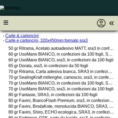
account_circle
≡
«
-
Carte & cartoncini
-
Carte e cartoncini, 320x450mm formato sra3
50 gr Ritrama, Acetato autoadesivo MATT, sra3 in confezione da 10 fogli
60 gr UsoMano BIANCO, in confezioni da 100 fogli, SRA3
60 gr UsoMano BIANCO, sra3, in confezioni da 100 fogli
65 gr Dorata, sra3, in confezioni da 50 fogli
70 gr Ritrama, Carta adesiva bianca, SRA3 in confezione da 20 fogli
70 gr SealingKraft millerighe, camoscio, sra3, in confezioni da 100 fogli
70 gr UsoMano BIANCO, in confezioni da 100 fogli, SRA3
70 gr UsoMano BIANCO, sra3, in confezioni da 100 fogli
80 gr Fantasie, SRA3, in confezioni da 100 fogli
80 gr Favini, BiancoFlash Premium, sra3, in confezioni da 100 fogli o da 25 buste
80 gr Favini, BindaKote, monolucida BIANCO, SRA3, in confezioni da 100 fogli
80 gr Favini, Shiro, ECHO ecologica, SRA3, in confezioni da 100 fogli
80 gr Fedrigoni, GSK, carta da lucido, sra3, in confezioni da 50 fogli