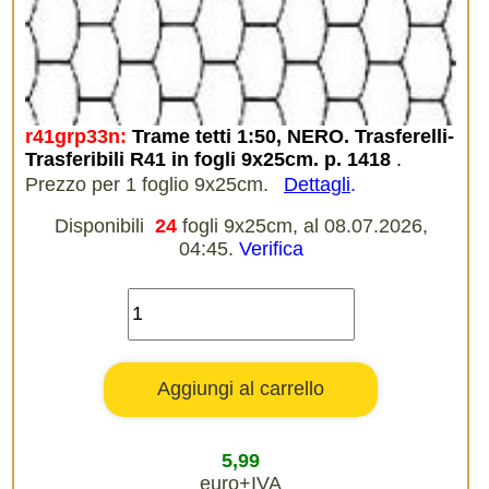
r41grp33n:
Trame tetti 1:50, NERO. Trasferelli-
Trasferibili R41 in fogli 9x25cm. p. 1418
.
Prezzo per 1 foglio 9x25cm.
Dettagli
.
Disponibili
24
fogli 9x25cm, al 08.07.2026,
04:45.
Verifica
5,99
euro+IVA