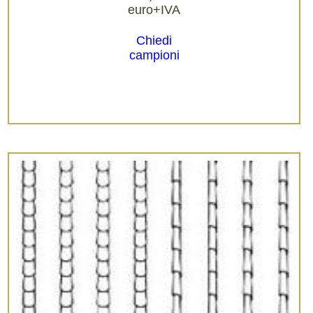
euro+IVA
Chiedi
campioni