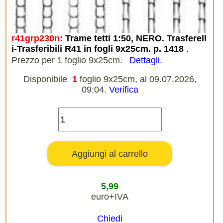
r41grp230n:
Trame tetti 1:50, NERO. Trasferell
i-Trasferibili R41 in fogli 9x25cm. p. 1418
.
Prezzo per 1 foglio 9x25cm.
Dettagli
.
Disponibile
1
foglio 9x25cm, al 09.07.2026,
09:04.
Verifica
5,99
euro+IVA
Chiedi