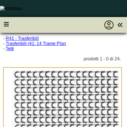
account_circle
≡
«
-
R41 - Trasferibili
-
Trasferibili r41: 14 Trame Plan
-
Tetti
prodotti 1 - 0 di 24.