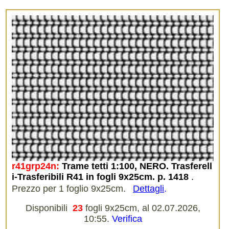
r41grp24n:
Trame tetti 1:100, NERO. Trasferell
i-Trasferibili R41 in fogli 9x25cm. p. 1418
.
Prezzo per 1 foglio 9x25cm.
Dettagli
.
Disponibili
23
fogli 9x25cm, al 02.07.2026,
10:55.
Verifica