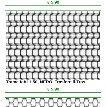
€ 5,99
Trame tetti 1:50, NERO. Trasferelli-Tras
...
€ 5,99