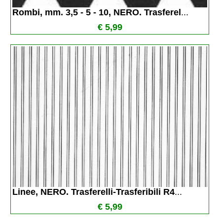
Rombi, mm. 3,5 - 5 - 10, NERO. Trasferel
...
€ 5,99
Linee, NERO. Trasferelli-Trasferibili R4
...
€ 5,99