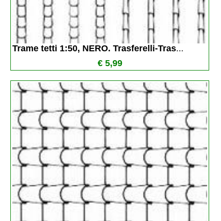
Trame tetti 1:50, NERO. Trasferelli-Tras
...
€ 5,99