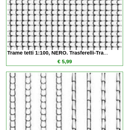
Trame tetti 1:100, NERO. Trasferelli-Tra
...
€ 5,99