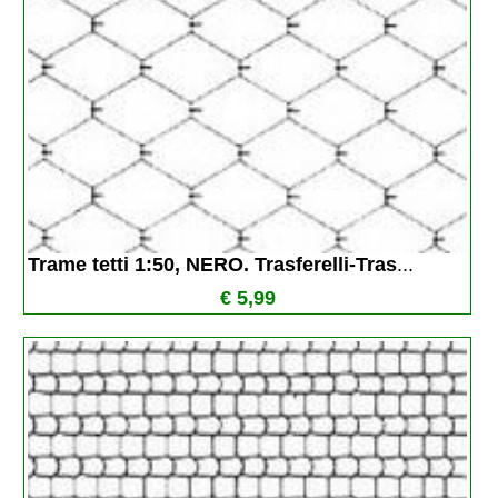
Trame tetti 1:50, NERO. Trasferelli-Tras
...
€ 5,99