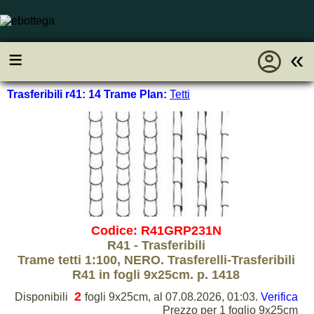
account_circle
≡
«
Trasferibili r41: 14 Trame Plan:
Tetti
Codice: R41GRP231N
R41 - Trasferibili
Trame tetti 1:100, NERO. Trasferelli-Trasferibili
R41 in fogli 9x25cm. p. 1418
2
Disponibili
fogli 9x25cm, al 07.08.2026, 01:03.
Verifica
Prezzo per 1 foglio 9x25cm