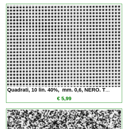
Quadrati, 10 lin. 40%,  mm. 0,6, NERO. T
...
€ 5,99