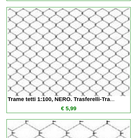
Trame tetti 1:100, NERO. Trasferelli-Tra
...
€ 5,99