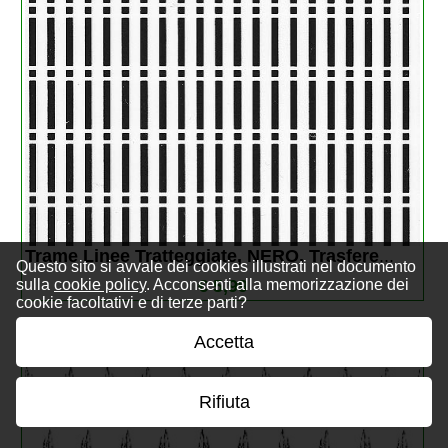
Trame Linee Tratteggiate, NERO. Trasfere
...
Questo sito si avvale dei cookies illustrati nel documento
sulla
cookie policy
. Acconsenti alla memorizzazione dei
€ 5,99
cookie facoltativi e di terze parti?
Accetta
Rifiuta