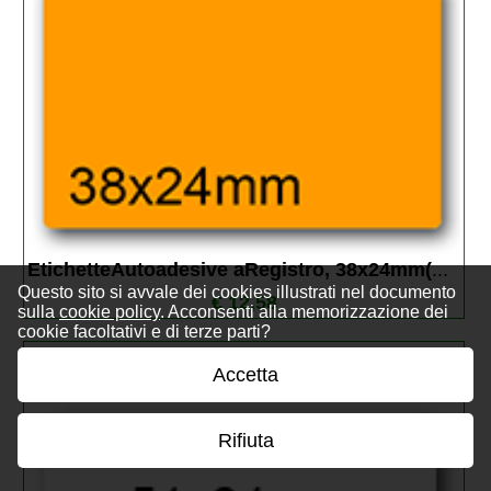
EtichetteAutoadesive aRegistro, 38x24mm(
...
Questo sito si avvale dei cookies illustrati nel documento
€ 12,58
sulla
cookie policy
. Acconsenti alla memorizzazione dei
cookie facoltativi e di terze parti?
Accetta
Rifiuta