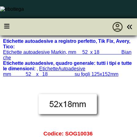
account_circle
≡
«
Etichette autoadesive a registro perfetto, Tik Fix, Avery,
Tico:
Etichette autoadesive Markin, mm 52 x 18 Bian
che
Etichette autoadesive, quadro generale: tutti i tipi e tutte
le dimensioni:
,
EtichetteAutoadesive
mm 52 x 18 su fogli 125x152mm
Codice: SOG10036