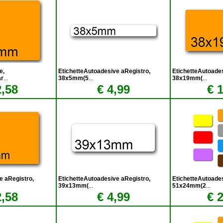
e,
EtichetteAutoadesive aRegistro,
EtichetteAutoades
ar
...
38x5mm(5
...
38x19mm(
...
2,58
€ 4,99
€ 
e aRegistro,
EtichetteAutoadesive aRegistro,
EtichetteAutoade
39x13mm(
...
51x24mm(2
...
2,58
€ 4,99
€ 