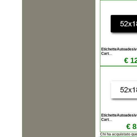
EtichetteAutoadesi
Cart
...
€ 1
EtichetteAutoadesi
Cart
...
€ 8
Chi ha acquistato qu