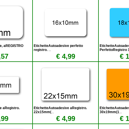
ve, aREGISTRO
EtichetteAutoadesive perfetto
EtichetteAutoade
registro.
...
PerfettoRegistro 
,57
€ 4,99
€ 
e aRegistro.
EtichetteAutoadesive aRegistro.
EtichetteAutoade
22x15mm(
...
30x19mm(1
...
,99
€ 4,99
€ 