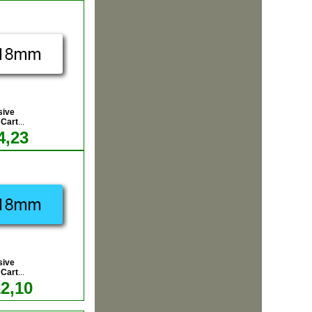
sive
Cart
...
4,23
sive
Cart
...
12,10