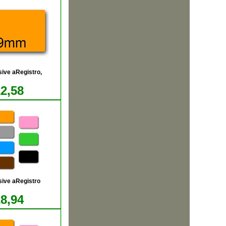
ive aRegistro,
12,58
sive aRegistro
28,94