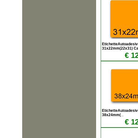
EtichetteAutoadesiv
31x22mm(22x31) C
€ 1
EtichetteAutoadesiv
38x24mm(
...
€ 1