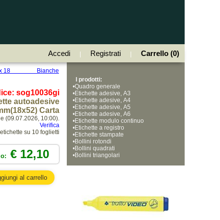
Accedi
Registrati
Carrello (0)
|
|
m 52 x 18 Bianche
I prodotti:
•
Quadro generale
ice: sog10036gi
•
Etichette adesive, A3
•
Etichette adesive, A4
ette autoadesive
•
Etichette adesive, A5
mm(18x52) Carta
•
Etichette adesive, A6
ne (09.07.2026, 10:00).
•
Etichette modulo continuo
Verifica
•
Etichette a registro
ichette su 10 foglietti
•
Etichette stampate
•
Bollini rotondi
•
Bollini quadrati
€ 12,10
•
Bollini triangolari
zo: