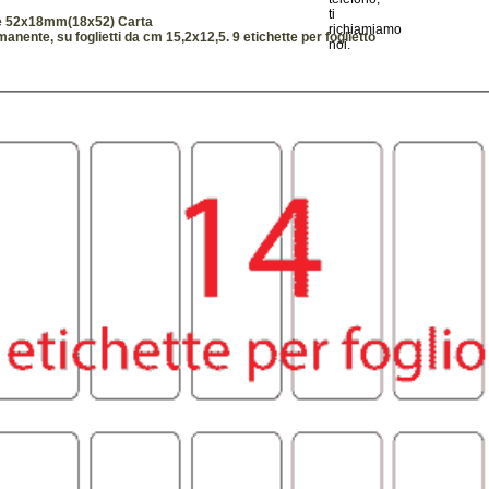
e 52x18mm(18x52) Carta
nente, su foglietti da cm 15,2x12,5. 9 etichette per foglietto