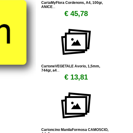
CartaMyFlora Cordenons, A4, 100gr,
ANICE
...
€ 45,78
CartoneVEGETALE Avorio, 1,5mm,
744gr, a4
...
€ 13,81
Cartoncino ManilaFormosa CAMOSCIO,