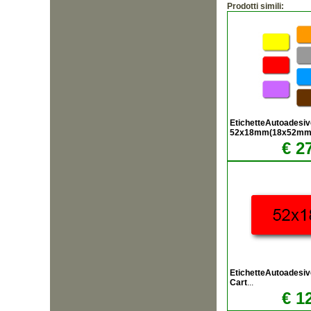
Prodotti simili:
EtichetteAutoadesiv
52x18mm(18x52mm
€ 2
EtichetteAutoadesi
Cart
...
€ 1