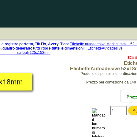
a registro perfetto, Tik Fix, Avery, Tico:
Etichette autoadesive Markin, m
 quadro generale: tutti i tipi e tutte le dimensioni:
,
EtichetteAutoadesive
u fogli 125x152mm
Cod
Etich
EtichetteAutoadesive 52x18
Prodotto disponibile su ordinazio
Prezzo per confezione da 140 et
Prez