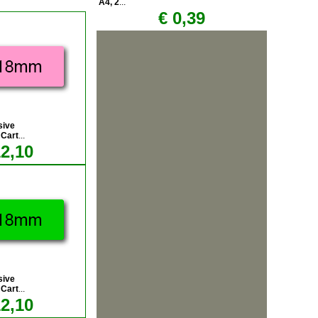
A4, 2
...
€ 0,39
sive
Cart
...
12,10
sive
Cart
...
12,10