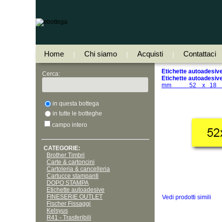
Home
Chi siamo
Acquisti
Contattaci
|
|
|
Etichette autoadesive 
Cerca:
Etichette autoadesive,
mm 52 x 18 s
in questa bottega
in tutte le botteghe
campo intero
CATEGORIE:
Brother Timbri
Carte & cartoncini
Cartoleria & cancelleria
Cartucce stampanti
DOPO STAMPA
Etichette autoadesive
FINESERIE OUTLET
Vedi prodotti simili
Fischer Fissaggi
Kelsyus
R41 - Trasferibili