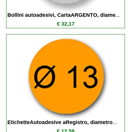
Bollini autoadesivi, CartaARGENTO, diame
...
€ 32,17
EtichetteAutoadesive aRegistro, diametro
...
€ 12,58