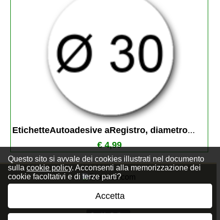
EtichetteAutoadesive aRegistro, diametro
...
€ 4,99
Questo sito si avvale dei cookies illustrati nel documento
sulla
cookie policy
. Acconsenti alla memorizzazione dei
cookie facoltativi e di terze parti?
Accetta
Privacy Policy
Cookie Policy