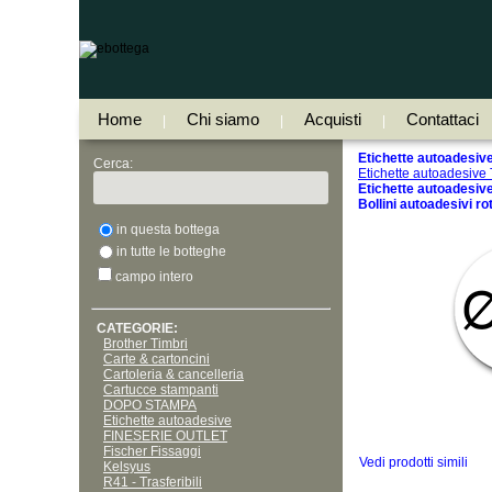
Home
Chi siamo
Acquisti
Contattaci
|
|
|
Etichette autoadesive 
Cerca:
Etichette autoadesive
Etichette autoadesive,
Bollini autoadesivi ro
in questa bottega
in tutte le botteghe
campo intero
CATEGORIE:
Brother Timbri
Carte & cartoncini
Cartoleria & cancelleria
Cartucce stampanti
DOPO STAMPA
Etichette autoadesive
FINESERIE OUTLET
Fischer Fissaggi
Vedi prodotti simili
Kelsyus
R41 - Trasferibili