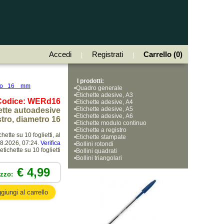
Accedi
Registrati
Carrello (0)
|
|
I prodotti:
etro 16 mm
•
Quadro generale
•
Etichette adesive, A3
Codice: WERd16
•
Etichette adesive, A4
•
Etichette adesive, A5
ette autoadesive
•
Etichette adesive, A6
tro, diametro 16
•
Etichette modulo continuo
•
Etichette a registro
ette su 10 foglietti, al
•
Etichette stampate
8.2026, 07:24.
Verifica
•
Bollini rotondi
ichette su 10 foglietti
•
Bollini quadrati
•
Bollini triangolari
€ 4,99
ezzo: