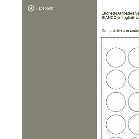
Facebook
EtichetteAutoadesive
BIANCO, in foglietti d
Compatibile con codi