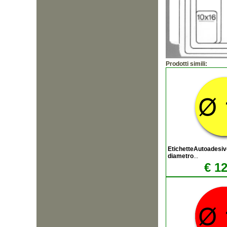
Prodotti simili:
EtichetteAutoadesiv
diametro
...
€ 12