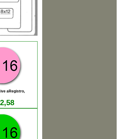
ive aRegistro,
12,58