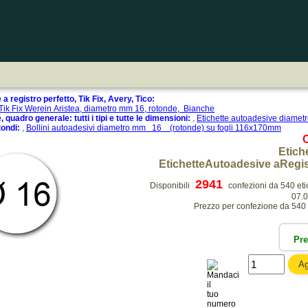
a registro perfetto, Tik Fix, Avery, Tico:
 Tik Fix Werein Aristea, diametro mm 16, rotonde, Bianche
 quadro generale: tutti i tipi e tutte le dimensioni:
,
Etichette autoadesive diam
tondi:
,
Bollini autoadesivi diametro mm 16 (rotonde) su fogli 116x170mm
Etich
EtichetteAutoadesive aRegis
2941
Disponibili
confezioni da 540 etich
07.0
Prezzo per confezione da 540 et
Pr