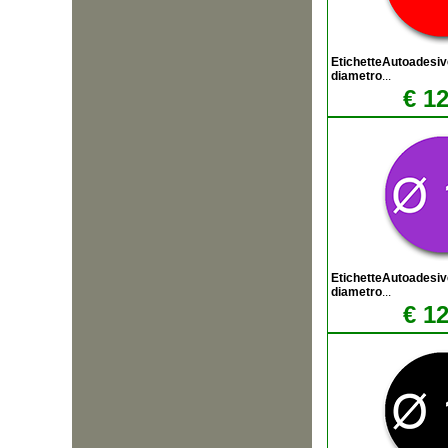
EtichetteAutoadesiv
diametro
...
€ 12
EtichetteAutoadesiv
diametro
...
€ 12