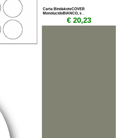
Carta BindakoteCOVER
MonolucidoBIANCO, s
...
€ 20,23