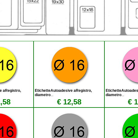
e aRegistro,
EtichetteAutoadesive aRegistro,
EtichetteAutoades
diametro
...
diametro
...
,58
€ 12,58
€ 