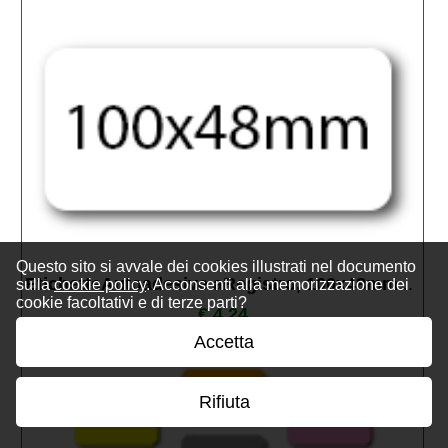
Questo sito si avvale dei cookies illustrati nel documento
EtichetteAutoadesive aRegistro, 100x48mm
...
sulla
cookie policy
. Acconsenti alla memorizzazione dei
cookie facoltativi e di terze parti?
€ 4,24
Accetta
Rifiuta