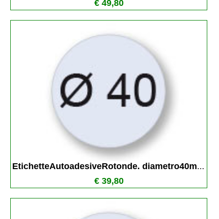
€ 49,80
EtichetteAutoadesiveRotonde. diametro40m
...
€ 39,80