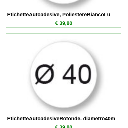
EtichetteAutoadesive, PoliestereBiancoLu
...
€ 39,80
EtichetteAutoadesiveRotonde. diametro40m
...
€ 39,80