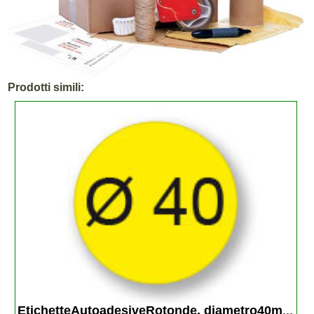
Prodotti simili:
EtichetteAutoadesiveRotonde. diametro40m
...