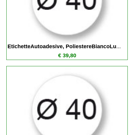
EtichetteAutoadesive, PoliestereBiancoLu
...
€ 39,80