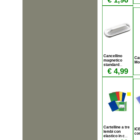
Cancellino
Car
magnetico
Mo
standard
...
€ 4,99
Cartelline a tre
ICE
lembi con
con
elastico in c
...