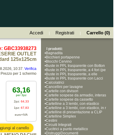
Accedi
Registrati
Carrello (0)
|
|
e: GBC33938273
I prodotti:
•
Bagnadita
ESERIE OUTLET
•
Bicchieri portapenne
ndard 125x125cm
•
Blocchi Cervino
•
Buste in PPL trasparente con Botton
08.2026, 10:37.
Verifica
•
e
Buste in PPL trasparente, a 4 fori (pe
Prezzo per 1 schermo
•
rforazione universale)
Buste in PPL trasparente, a elle
•
Buste in PPL trasparente con Lacci
•
o e Soffietto, formato A4
Calcolatrici
•
Cancellini per lavagne
63,16
•
Cartelle con divisori
•
Cartelle sospese da armadio, interas
per 3pz
•
se 33cm
Cartelle sospese da cassetto
2pz:
64,33
•
Cartelline a 3 lembi, con elastico
•
Cartelline a 3 lembi, con elastico, in r
1pz:
67,83
•
obusto polipropilene
Cartelline di presentazione a CLIP
euro+IVA
•
Cartelline Simplex
•
Cestini
•
Circuiti Integrati
•
Cucitrici a punto metallico
•
DistruggiDocumenti