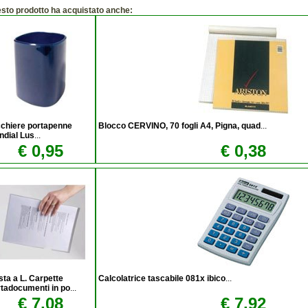
esto prodotto ha acquistato anche:
cchiere portapenne
Blocco CERVINO, 70 fogli A4, Pigna, quad
...
ndial Lus
...
€ 0,95
€ 0,38
ta a L. Carpette
Calcolatrice tascabile 081x ibico
...
tadocumenti in po
...
€ 7,08
€ 7,92