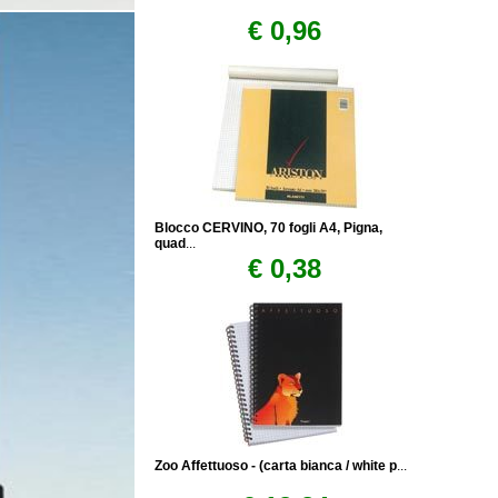
€ 0,96
Blocco CERVINO, 70 fogli A4, Pigna,
quad
...
€ 0,38
Zoo Affettuoso - (carta bianca / white p
...