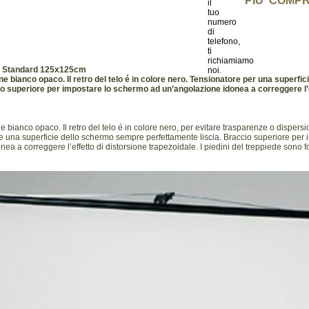
PIU' COMPR
e Standard 125x125cm
ne bianco opaco. Il retro del telo é in colore nero. Tensionatore per una superfi
o superiore per impostare lo schermo ad un’angolazione idonea a correggere l’e
e bianco opaco. Il retro del telo é in colore nero, per evitare trasparenze o dispers
e una superficie dello schermo sempre perfettamente liscia. Braccio superiore per
a a correggere l’effetto di distorsione trapezoidale. I piedini del treppiede sono fo