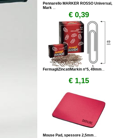
Pennarello MARKER ROSSO Universal,
Mark
...
€ 0,39
FermagliZincatiMarkin n°5, 49mm
...
€ 1,15
Mouse Pad, spessore 2,5mm
...