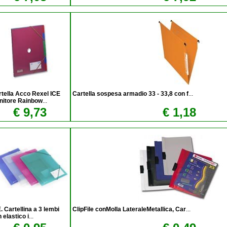
tella Acco Rexel ICE
Cartella sospesa armadio 33 - 33,8 con f
...
nitore Rainbow
...
€ 9,73
€ 1,18
. Cartellina a 3 lembi
ClipFile conMolla LateraleMetallica, Car
...
 elastico i
...