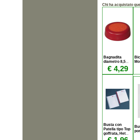
Chi ha acquistato qu
Bagnadita
Bi
diametro 8,5
...
Mo
€ 4,29
Busta con
Bus
Patella tipo Top
por
goffrata, Het
...
€ 1,96