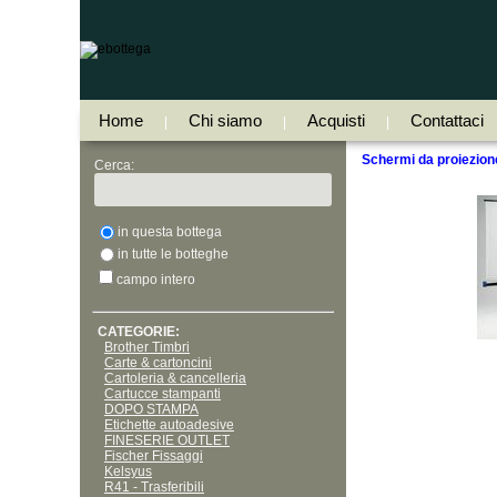
Home
Chi siamo
Acquisti
Contattaci
|
|
|
Schermi da proiezion
Cerca:
in questa bottega
in tutte le botteghe
campo intero
CATEGORIE:
Brother Timbri
Carte & cartoncini
Cartoleria & cancelleria
Cartucce stampanti
DOPO STAMPA
Etichette autoadesive
FINESERIE OUTLET
Fischer Fissaggi
Kelsyus
R41 - Trasferibili