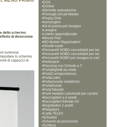
I, MENO PAGHI!
•
DOX
•
DOXier
•
Etichette autoadesive
•
Fermagli zincati Markin
•
Floppy Disk
•
Kensington
•
Kit di pulizia per lavagne
•
Lavagne
cie dello schermo
•
Listello appendiposter
ffetto di distorsione
•
Mouse Pad
•
MO Mobile Organisation
•
Olivetti-nastri
•
Pennarelli NOBO cancellabili per lav
ioni luminose.
•
agne bianche, punta tonda da 1 mm
Pennarelli NOBO cancellabili per lav
 impostare lo schermo
•
agne bianche, punta tonda da 3 mm 
Pennarelli NOBO per lavagne in cart
rniti di cappucci di
•
a, punta a scalpello
Perforatori
•
Planning con Schede a T
•
PortaBiglietti da visita
•
PortaCorrispondenza
•
PortaListini
•
Portamonete metalliche
•
PortaRiviste
•
PortaTabulati
•
Punti metallici universali per cucitric
•
e
Raccoglitori a 4 anelli
•
Raccoglitori fotmato A3
•
Registratori 2 anelli
•
Rilegatura
•
Carta TELEX
•
Schedari
•
Schermi da proiezione
•
Scrittura