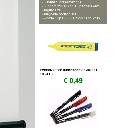
•
Sistemi di presentazione
•
Supporti murali con 10 pannelli Pivo
•
dex
Tagliacarte
•
Targhette portachiavi
•
Z-Note Clip C-300 + blocchetto Post-
it 3M
Evidanziatore fluorescente GIALLO
TRATTO
...
€ 0,49