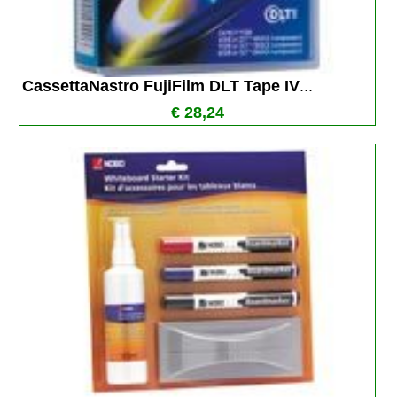
CassettaNastro FujiFilm DLT Tape IV
...
€ 28,24