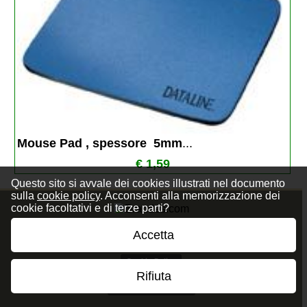
Mouse Pad , spessore  5mm
...
€ 1,59
Questo sito si avvale dei cookies illustrati nel documento
sulla
cookie policy
. Acconsenti alla memorizzazione dei
cookie facoltativi e di terze parti?
Accetta
Privacy Policy
Cookie Policy
Rifiuta
Termini e Condizioni