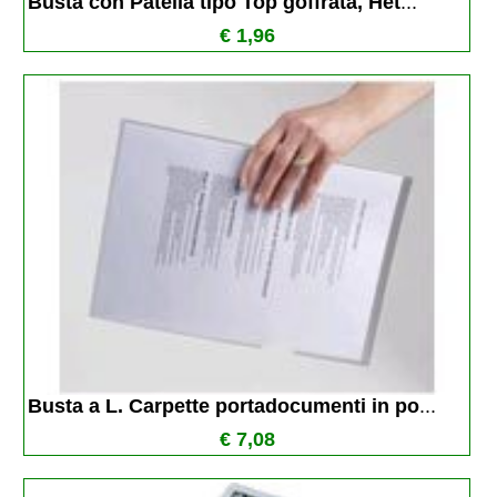
Busta con Patella tipo Top goffrata, Het
...
€ 1,96
Busta a L. Carpette portadocumenti in po
...
€ 7,08