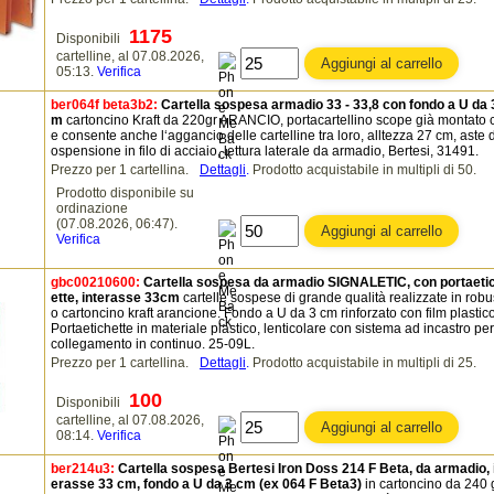
1175
Disponibili
cartelline, al 07.08.2026,
05:13.
Verifica
ber064f beta3b2:
Cartella sospesa armadio 33 - 33,8 con fondo a U da 
m
cartoncino Kraft da 220gr ARANCIO, portacartellino scope già montato 
e consente anche l‘aggancio delle cartelline tra loro, alltezza 27 cm, aste d
ospensione in filo di acciaio, lettura laterale da armadio, Bertesi, 31491.
Prezzo per 1 cartellina.
Dettagli
.
Prodotto acquistabile in multipli di 50.
Prodotto disponibile su
ordinazione
(07.08.2026, 06:47).
Verifica
gbc00210600:
Cartella sospesa da armadio SIGNALETIC, con portaeti
ette, interasse 33cm
cartelle sospese di grande qualità realizzate in robu
o cartoncino kraft arancione. Fondo a U da 3 cm rinforzato con film plastico
Portaetichette in materiale plastico, lenticolare con sistema ad incastro per 
collegamento in continuo. 25-09L.
Prezzo per 1 cartellina.
Dettagli
.
Prodotto acquistabile in multipli di 25.
100
Disponibili
cartelline, al 07.08.2026,
08:14.
Verifica
ber214u3:
Cartella sospesa Bertesi Iron Doss 214 F Beta, da armadio, 
erasse 33 cm, fondo a U da 3 cm (ex 064 F Beta3)
in cartoncino da 240 