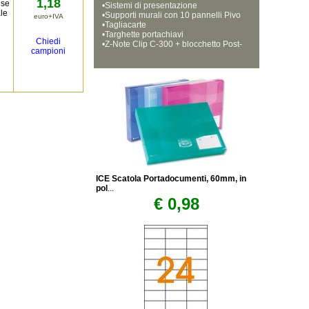
1,18
nse
•
Sistemi di presentazione
ale
•
Supporti murali con 10 pannelli Pivo
euro+IVA
•
dex
Tagliacarte
•
Targhette portachiavi
Chiedi
•
Z-Note Clip C-300 + blocchetto Post-
campioni
it 3M
ICE Scatola Portadocumenti, 60mm, in
pol
...
€ 0,98