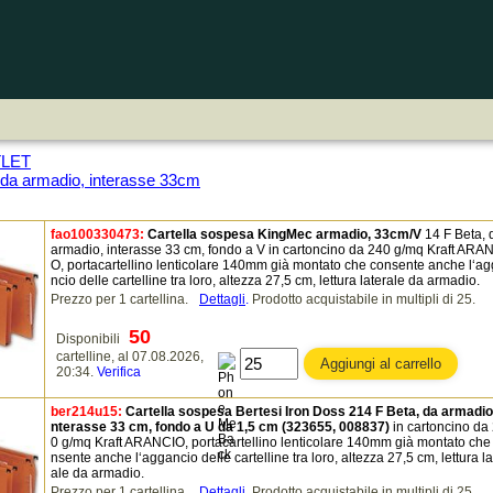
TLET
 da armadio, interasse 33cm
fao100330473:
Cartella sospesa KingMec armadio, 33cm/V
14 F Beta, 
armadio, interasse 33 cm, fondo a V in cartoncino da 240 g/mq Kraft ARA
O, portacartellino lenticolare 140mm già montato che consente anche l‘a
ncio delle cartelline tra loro, altezza 27,5 cm, lettura laterale da armadio.
Prezzo per 1 cartellina.
Dettagli
.
Prodotto acquistabile in multipli di 25.
50
Disponibili
cartelline, al 07.08.2026,
20:34.
Verifica
ber214u15:
Cartella sospesa Bertesi Iron Doss 214 F Beta, da armadio,
nterasse 33 cm, fondo a U da 1,5 cm (323655, 008837)
in cartoncino da
0 g/mq Kraft ARANCIO, portacartellino lenticolare 140mm già montato che
nsente anche l‘aggancio delle cartelline tra loro, altezza 27,5 cm, lettura la
ale da armadio.
Prezzo per 1 cartellina.
Dettagli
.
Prodotto acquistabile in multipli di 25.