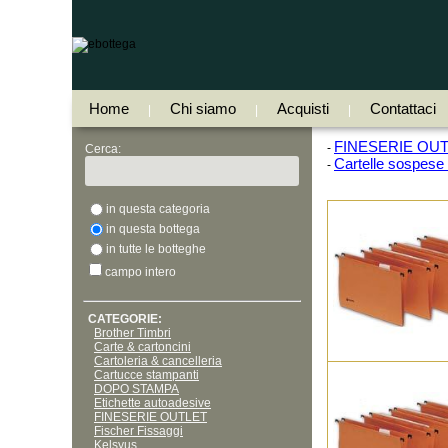
Home
Chi siamo
Acquisti
Contattaci
|
|
|
FINESERIE OU
-
Cerca:
Cartelle sospese
-
in questa categoria
in questa bottega
in tutte le botteghe
campo intero
CATEGORIE:
Brother Timbri
Carte & cartoncini
Cartoleria & cancelleria
Cartucce stampanti
DOPO STAMPA
Etichette autoadesive
FINESERIE OUTLET
Fischer Fissaggi
Kelsyus