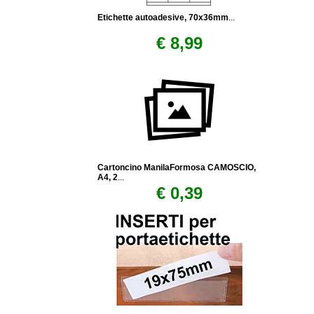
Etichette autoadesive, 70x36mm
...
€ 8,99
Cartoncino ManilaFormosa CAMOSCIO,
A4, 2
...
€ 0,39