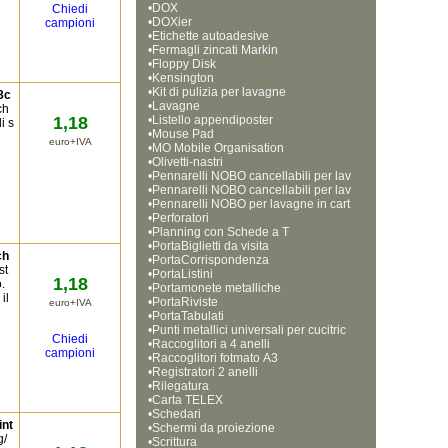
•
DOX
Chiedi
•
DOXier
campioni
•
Etichette autoadesive
•
Fermagli zincati Markin
•
Floppy Disk
•
Kensington
•
Kit di pulizia per lavagne
3c
•
Lavagne
ch
1,18
•
Listello appendiposter
i s
•
Mouse Pad
euro+IVA
•
MO Mobile Organisation
•
Olivetti-nastri
•
Pennarelli NOBO cancellabili per lav
•
agne bianche, punta tonda da 1 mm
Pennarelli NOBO cancellabili per lav
•
agne bianche, punta tonda da 3 mm 
Pennarelli NOBO per lavagne in cart
•
a, punta a scalpello
Perforatori
•
Planning con Schede a T
•
PortaBiglietti da visita
ch
•
PortaCorrispondenza
st
•
PortaListini
1,18
.
•
Portamonete metalliche
il
•
PortaRiviste
euro+IVA
•
PortaTabulati
•
Punti metallici universali per cucitric
Chiedi
•
e
Raccoglitori a 4 anelli
campioni
•
Raccoglitori fotmato A3
•
Registratori 2 anelli
•
Rilegatura
•
Carta TELEX
•
Schedari
int
•
Schermi da proiezione
g/
•
Scrittura