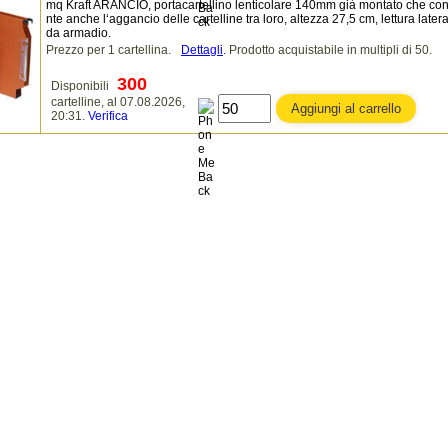
mq Kraft ARANCIO, portacartellino lenticolare 140mm già montato che co
nte anche l‘aggancio delle cartelline tra loro, altezza 27,5 cm, lettura later
da armadio.
Prezzo per 1 cartellina.
Dettagli
.
Prodotto acquistabile in multipli di 50.
300
Disponibili
cartelline, al 07.08.2026,
20:31.
Verifica