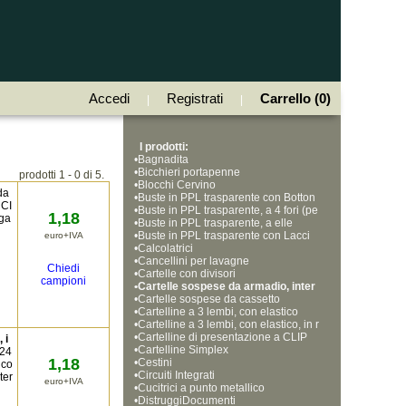
Accedi
Registrati
Carrello (0)
|
|
I prodotti:
•
Bagnadita
•
Bicchieri portapenne
prodotti 1 - 0 di 5.
•
Blocchi Cervino
da
•
Buste in PPL trasparente con Botton
NCI
•
e
Buste in PPL trasparente, a 4 fori (pe
1,18
gga
•
rforazione universale)
Buste in PPL trasparente, a elle
•
Buste in PPL trasparente con Lacci
euro+IVA
•
o e Soffietto, formato A4
Calcolatrici
•
Cancellini per lavagne
Chiedi
•
Cartelle con divisori
campioni
•
Cartelle sospese da armadio, inter
•
asse 33cm
Cartelle sospese da cassetto
•
Cartelline a 3 lembi, con elastico
•
Cartelline a 3 lembi, con elastico, in r
•
obusto polipropilene
Cartelline di presentazione a CLIP
 i
•
Cartelline Simplex
 24
1,18
•
Cestini
 co
•
Circuiti Integrati
ter
euro+IVA
•
Cucitrici a punto metallico
•
DistruggiDocumenti