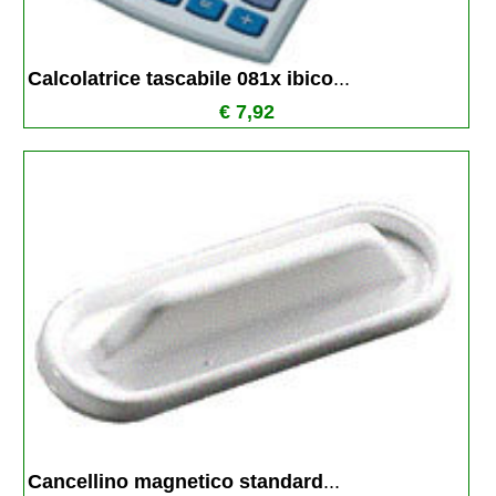
Calcolatrice tascabile 081x ibico
...
€ 7,92
Cancellino magnetico standard
...