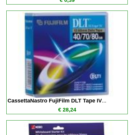
€ 0,39
CassettaNastro FujiFilm DLT Tape IV
...
€ 28,24