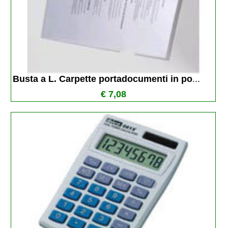
Busta a L. Carpette portadocumenti in po
...
€ 7,08