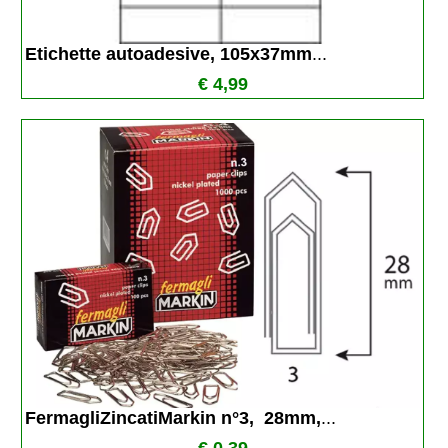
Etichette autoadesive, 105x37mm
...
€ 4,99
FermagliZincatiMarkin n°3,  28mm,
...