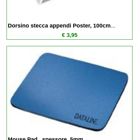
Dorsino stecca appendi Poster, 100cm
...
€ 3,95
Mouse Pad , spessore  5mm
...