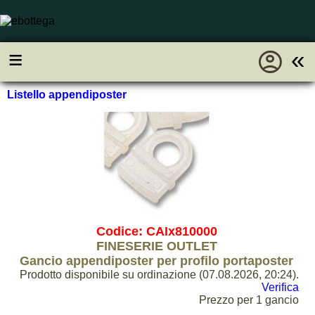
account_circle
≡
«
Listello appendiposter
Codice: CAIx810000
FINESERIE OUTLET
Gancio appendiposter per profilo portaposter
Prodotto disponibile su ordinazione (07.08.2026, 20:24).
Verifica
Prezzo per 1 gancio