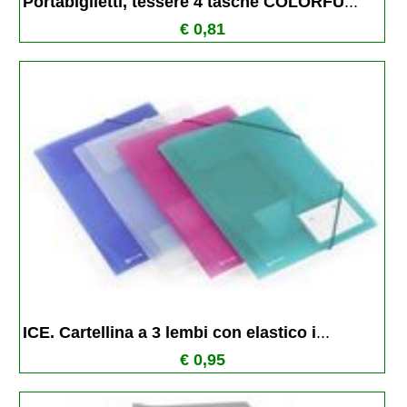
Portabiglietti, tessere 4 tasche COLORFU
...
€ 0,81
ICE. Cartellina a 3 lembi con elastico i
...
€ 0,95