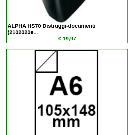
ALPHA HS70 Distruggi-documenti 
(2102020e
...
€ 19,97