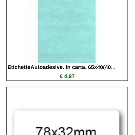
EtichetteAutoadesive. in carta. 65x40(40
...
€ 4,97