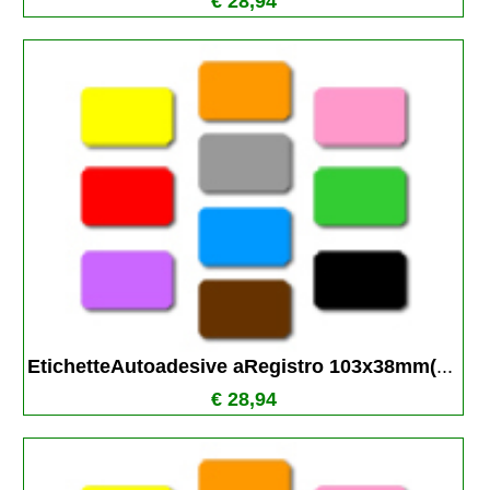
€ 28,94
EtichetteAutoadesive aRegistro 103x38mm(
...
€ 28,94