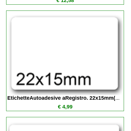
€ 12,58
EtichetteAutoadesive aRegistro. 22x15mm(
...
€ 4,99