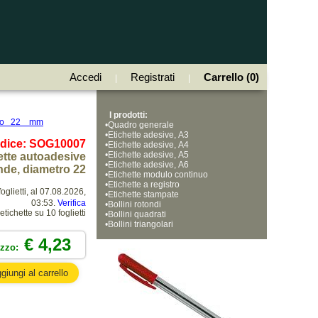
Accedi
Registrati
Carrello (0)
|
|
I prodotti:
etro 22 mm
•
Quadro generale
•
Etichette adesive, A3
dice: SOG10007
•
Etichette adesive, A4
•
Etichette adesive, A5
ette autoadesive
•
Etichette adesive, A6
nde, diametro 22
•
Etichette modulo continuo
•
Etichette a registro
oglietti, al 07.08.2026,
•
Etichette stampate
03:53.
Verifica
•
Bollini rotondi
ichette su 10 foglietti
•
Bollini quadrati
•
Bollini triangolari
€ 4,23
ezzo: