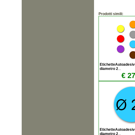
Prodotti simili:
EtichetteAutoadesiv
diametro 2
...
€ 27
EtichetteAutoadesiv
diametro 2
...