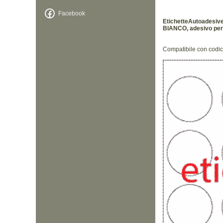
Facebook
EtichetteAutoadesive
BIANCO, adesivo perma
Compatibile con codi