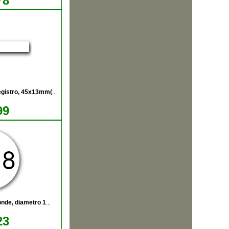
78
egistro, 45x13mm(
...
99
onde, diametro 1
...
23