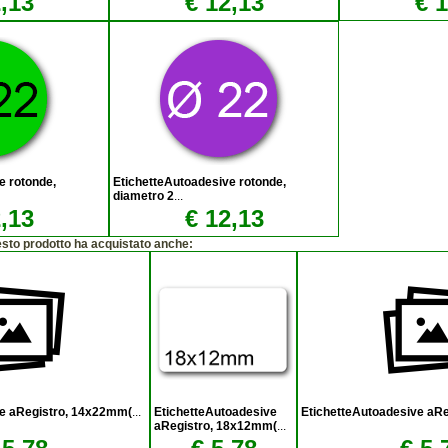
,13
€ 12,13
€ 
e rotonde,
EtichetteAutoadesive rotonde,
diametro 2
...
,13
€ 12,13
esto prodotto ha acquistato anche:
ve aRegistro, 14x22mm(
...
EtichetteAutoadesive
EtichetteAutoadesive aR
aRegistro, 18x12mm(
...