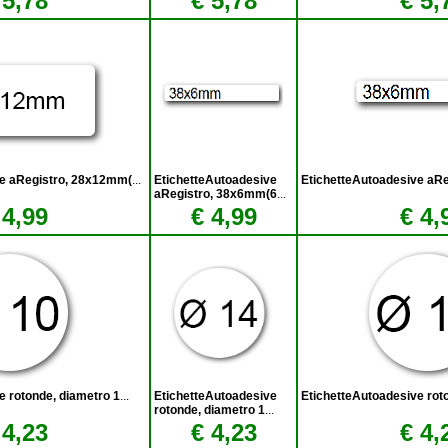
 5,78
€ 5,78
€ 5,
ve aRegistro, 28x12mm(
...
EtichetteAutoadesive
EtichetteAutoadesive aR
aRegistro, 38x6mm(6
...
 4,99
€ 4,99
€ 4,
e rotonde, diametro 1
...
EtichetteAutoadesive
EtichetteAutoadesive rot
rotonde, diametro 1
...
 4,23
€ 4,23
€ 4,