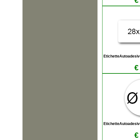
€
EtichetteAutoadesi
€
EtichetteAutoadesiv
€