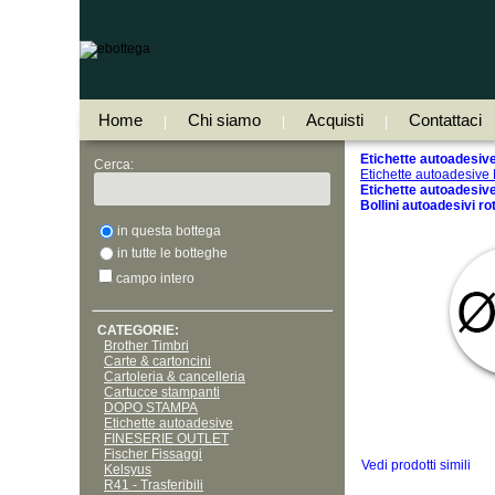
Home
Chi siamo
Acquisti
Contattaci
|
|
|
Etichette autoadesive 
Cerca:
Etichette autoadesive
Etichette autoadesive,
Bollini autoadesivi ro
in questa bottega
in tutte le botteghe
campo intero
CATEGORIE:
Brother Timbri
Carte & cartoncini
Cartoleria & cancelleria
Cartucce stampanti
DOPO STAMPA
Etichette autoadesive
FINESERIE OUTLET
Fischer Fissaggi
Vedi prodotti simili
Kelsyus
R41 - Trasferibili