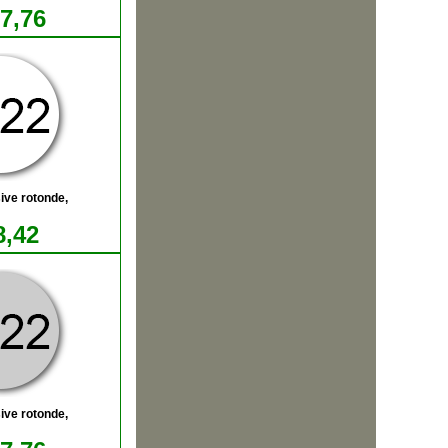
17,76
ive rotonde,
8,42
ive rotonde,