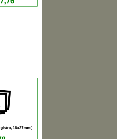
17,76
egistro, 18x27mm(
...