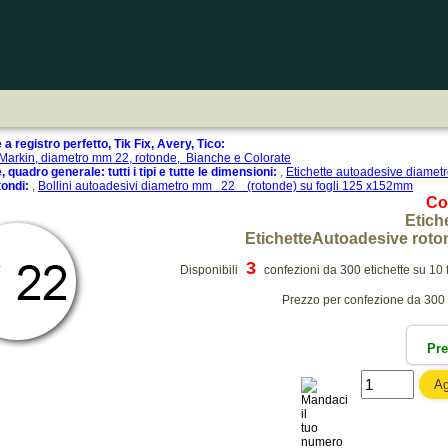
a registro perfetto, Tik Fix, Avery, Tico:
 Markin, diametro mm 22, rotonde, Bianche e Colorate
 quadro generale: tutti i tipi e tutte le dimensioni:
,
Etichette autoadesive diam
tondi:
,
Bollini autoadesivi diametro mm 22 (rotonde) su fogli 125 x152mm
Co
Etich
EtichetteAutoadesive roto
3
Disponibili
confezioni da 300 etichette su 10 f
Prezzo per confezione da 300 et
Pr