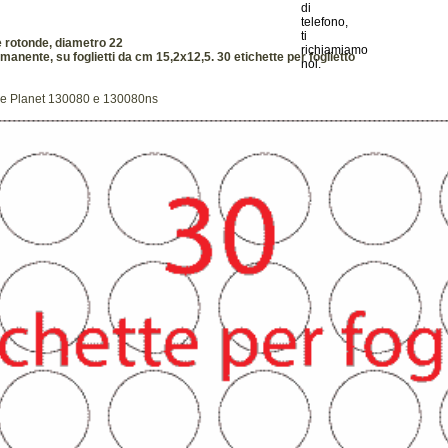
 rotonde, diametro 22
nente, su foglietti da cm 15,2x12,5. 30 etichette per foglietto
ce Planet 130080 e 130080ns