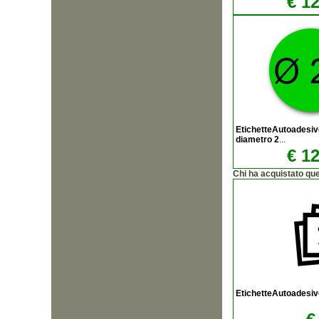
€ 12
EtichetteAutoadesiv
diametro 2
...
€ 12
Chi ha acquistato qu
EtichetteAutoadesi