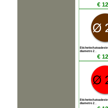
€ 12
EtichetteAutoadesiv
diametro 2
...
€ 12
EtichetteAutoadesiv
diametro 2
...