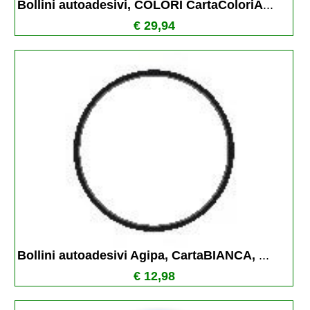
Bollini autoadesivi, COLORI CartaColoriA
...
€ 29,94
Bollini autoadesivi Agipa, CartaBIANCA, 
...
€ 12,98