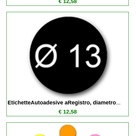
€ 12,58
EtichetteAutoadesive aRegistro, diametro
...
€ 12,58