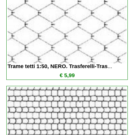
Trame tetti 1:50, NERO. Trasferelli-Tras
...
€ 5,99