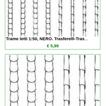
Trame tetti 1:50, NERO. Trasferelli-Tras
...
€ 5,99