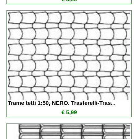
Trame tetti 1:50, NERO. Trasferelli-Tras
...
€ 5,99