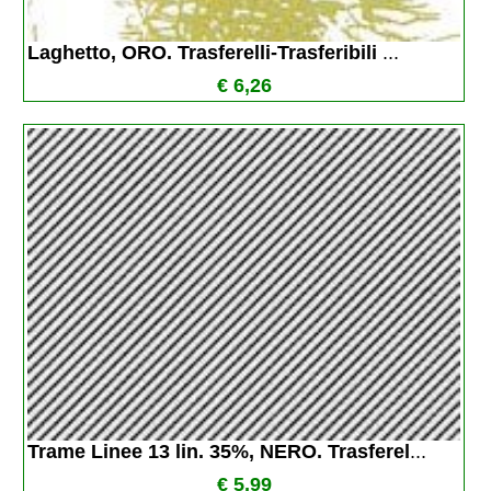
Laghetto, ORO. Trasferelli-Trasferibili 
...
€ 6,26
Trame Linee 13 lin. 35%, NERO. Trasferel
...
€ 5,99