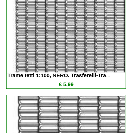
Trame tetti 1:100, NERO. Trasferelli-Tra
...
€ 5,99