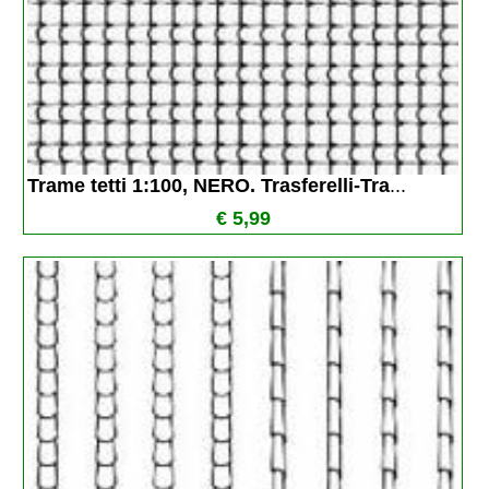
Trame tetti 1:100, NERO. Trasferelli-Tra
...
€ 5,99