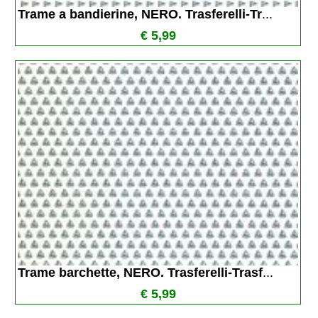
Trame a bandierine, NERO. Trasferelli-Tr
...
€ 5,99
Trame barchette, NERO. Trasferelli-Trasf
...
€ 5,99