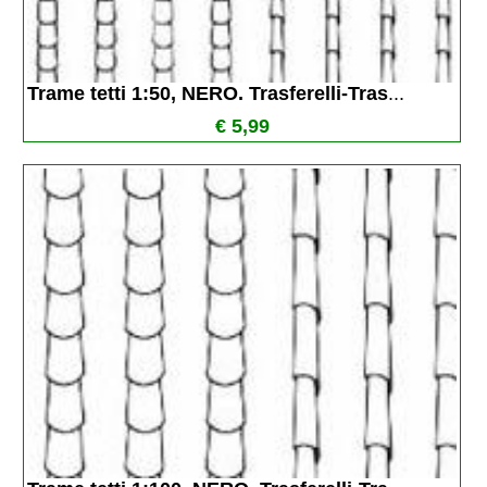
Trame tetti 1:50, NERO. Trasferelli-Tras
...
€ 5,99