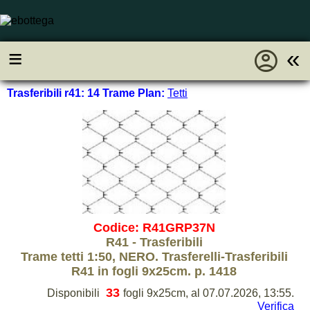
account_circle
≡
«
Trasferibili r41: 14 Trame Plan:
Tetti
Codice: R41GRP37N
R41 - Trasferibili
Trame tetti 1:50, NERO. Trasferelli-Trasferibili
R41 in fogli 9x25cm. p. 1418
33
Disponibili
fogli 9x25cm, al 07.07.2026, 13:55.
Verifica