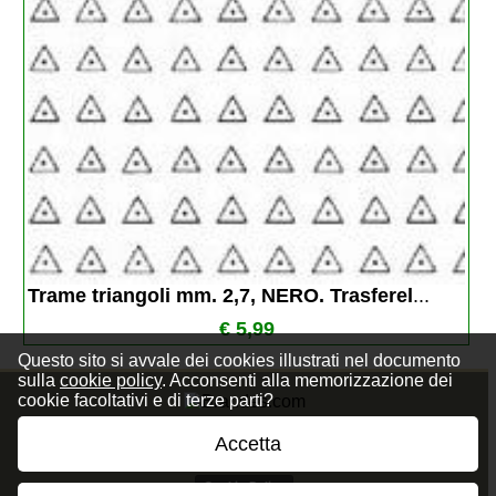
Trame triangoli mm. 2,7, NERO. Trasferel
...
€ 5,99
Questo sito si avvale dei cookies illustrati nel documento
sulla
cookie policy
. Acconsenti alla memorizzazione dei
cookie facoltativi e di terze parti?
Accetta
Privacy Policy
Cookie Policy