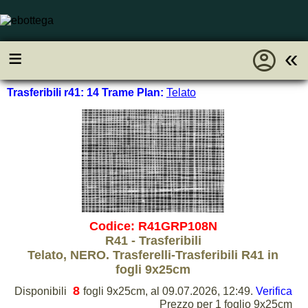
account_circle
≡
«
Trasferibili r41: 14 Trame Plan:
Telato
Codice: R41GRP108N
R41 - Trasferibili
Telato, NERO. Trasferelli-Trasferibili R41 in
fogli 9x25cm
8
Disponibili
fogli 9x25cm, al 09.07.2026, 12:49.
Verifica
Prezzo per 1 foglio 9x25cm