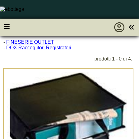
account_circle
≡
«
-
FINESERIE OUTLET
-
DOX Raccoglitori Registratori
prodotti 1 - 0 di 4.