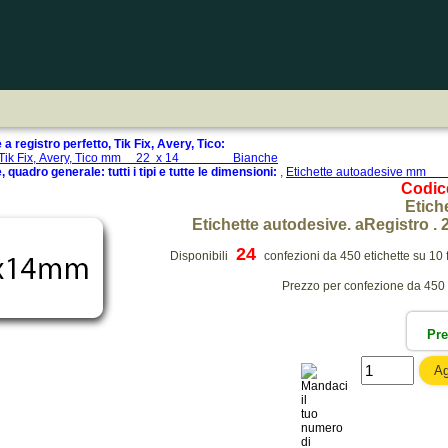
a registro perfetto, Tik Fix, Avery, Tico:
ive Tik Fix, Avery, Tico mm 22 x 14 Bianche
 quadro generale: tutti i tipi e tutte le dimensioni:
,
Etichette autoadesive 
Codic
Etich
Etichette autodesive. aRegistro 
24
Disponibili
confezioni da 450 etichette su 10 f
Prezzo per confezione da 450 et
Pr