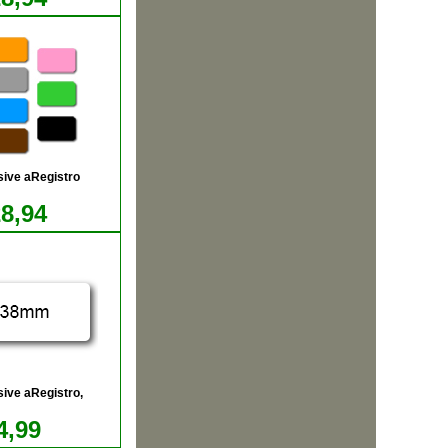
sive aRegistro
28,94
ive aRegistro,
4,99