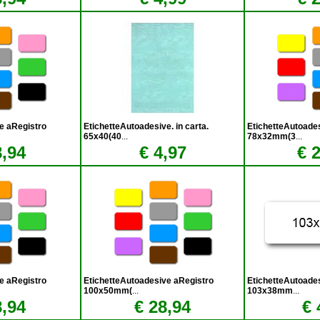
e aRegistro
EtichetteAutoadesive. in carta.
EtichetteAutoade
65x40(40
...
78x32mm(3
...
8,94
€ 4,97
€ 
e aRegistro
EtichetteAutoadesive aRegistro
EtichetteAutoades
100x50mm(
...
103x38mm
...
8,94
€ 28,94
€ 