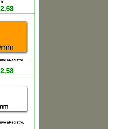
18
...
12,58
sive aRegistro
12,58
ive aRegistro,