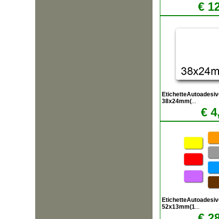
€ 1
EtichetteAutoadesiv
38x24mm(
...
€ 4
EtichetteAutoadesiv
52x13mm(1
...
€ 2