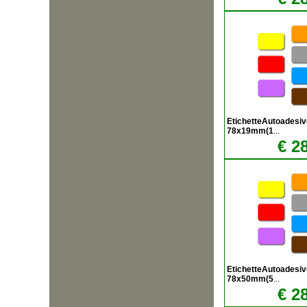
EtichetteAutoadesiv
78x19mm(1
...
€ 2
EtichetteAutoadesiv
78x50mm(5
...
€ 2