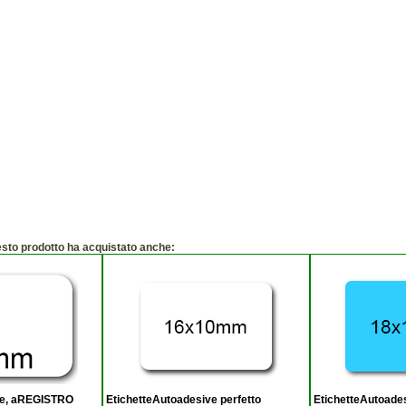
esto prodotto ha acquistato anche:
ve, aREGISTRO
EtichetteAutoadesive perfetto
EtichetteAutoade