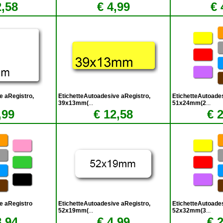
2,58
€ 4,99
€ 
e aRegistro,
EtichetteAutoadesive aRegistro,
EtichetteAutoade
39x13mm(
...
51x24mm(2
...
,99
€ 12,58
€ 
e aRegistro
EtichetteAutoadesive aRegistro,
EtichetteAutoade
52x19mm(
...
52x32mm(3
...
8,94
€ 4,99
€ 