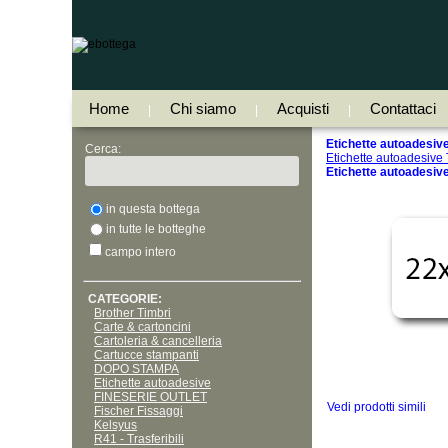
Home
Chi siamo
Acquisti
Contattaci
|
|
|
Etichette autoadesive 
Cerca:
Etichette autoades
Etichette autoadesive,
in questa bottega
in tutte le botteghe
campo intero
CATEGORIE:
Brother Timbri
Carte & cartoncini
Cartoleria & cancelleria
Cartucce stampanti
DOPO STAMPA
Etichette autoadesive
FINESERIE OUTLET
Vedi prodotti simili
Fischer Fissaggi
Kelsyus
R41 - Trasferibili