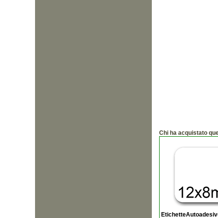
Chi ha acquistato qu
EtichetteAutoadesi