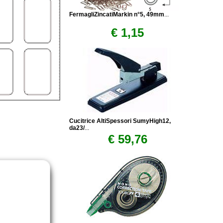
FermagliZincatiMarkin n°5, 49mm
...
€ 1,15
Cucitrice AltiSpessori SumyHigh12,
da23/
...
€ 59,76