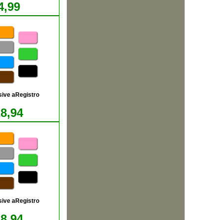
4,99
sive aRegistro
28,94
sive aRegistro
28,94