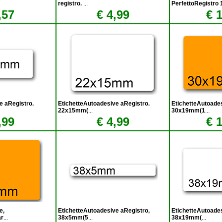
registro.
...
PerfettoRegistro 
,57
€ 4,99
€ 
e aRegistro.
EtichetteAutoadesive aRegistro.
EtichetteAutoade
22x15mm(
...
30x19mm(1
...
,99
€ 4,99
€ 
e,
EtichetteAutoadesive aRegistro,
EtichetteAutoades
ar
...
38x5mm(5
...
38x19mm(
...