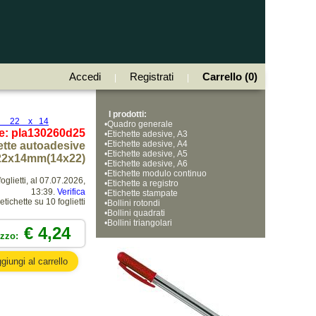
Accedi
Registrati
Carrello (0)
|
|
I prodotti:
mm 22 x 14
•
Quadro generale
e: pla130260d25
•
Etichette adesive, A3
•
Etichette adesive, A4
ette autoadesive
•
Etichette adesive, A5
. 22x14mm(14x22)
•
Etichette adesive, A6
•
Etichette modulo continuo
oglietti, al 07.07.2026,
•
Etichette a registro
13:39.
Verifica
•
Etichette stampate
ichette su 10 foglietti
•
Bollini rotondi
•
Bollini quadrati
•
Bollini triangolari
€ 4,24
ezzo: