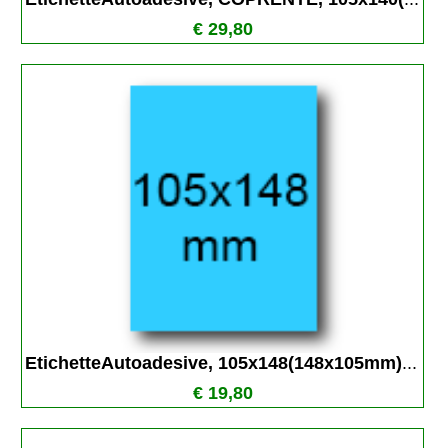
€ 29,80
EtichetteAutoadesive, 105x148(148x105mm)
...
€ 19,80