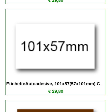
€ 29,80
EtichetteAutoadesive, 101x57(57x101mm) C
...
€ 29,80