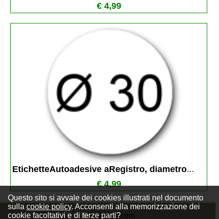
€ 4,99
EtichetteAutoadesive aRegistro, diametro
...
€ 4,99
Questo sito si avvale dei cookies illustrati nel documento
sulla
cookie policy
. Acconsenti alla memorizzazione dei
cookie facoltativi e di terze parti?