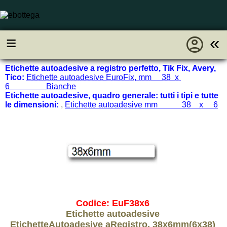
account_circle
≡
«
Etichette autoadesive a registro perfetto, Tik Fix, Avery,
Tico:
Etichette autoadesive EuroFix, mm 38 x
6 Bianche
Etichette autoadesive, quadro generale: tutti i tipi e tutte
le dimensioni:
,
Etichette autoadesive mm 38 x 6
Codice: EuF38x6
Etichette autoadesive
EtichetteAutoadesive aRegistro, 38x6mm(6x38)