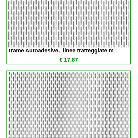
Trame Autoadesive,  linee tratteggiate m
...
€ 17,87