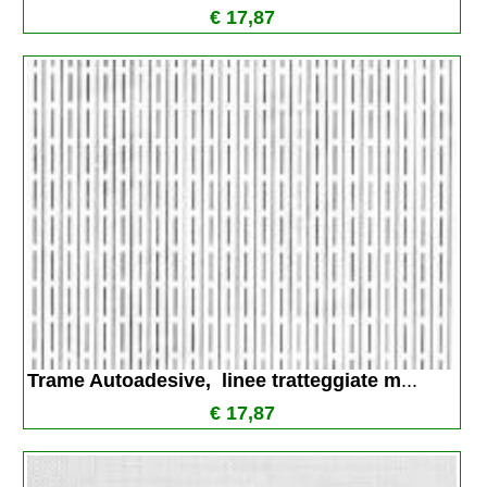
€ 17,87
Trame Autoadesive,  linee tratteggiate m
...
€ 17,87