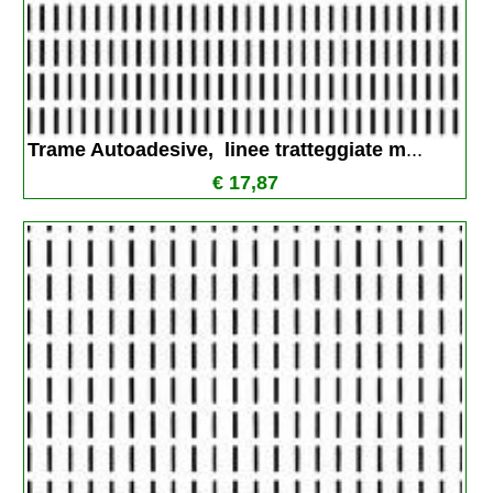
Trame Autoadesive,  linee tratteggiate m
...
€ 17,87