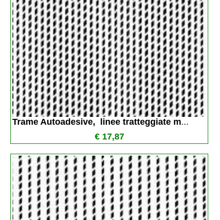
Trame Autoadesive,  linee tratteggiate m
...
€ 17,87