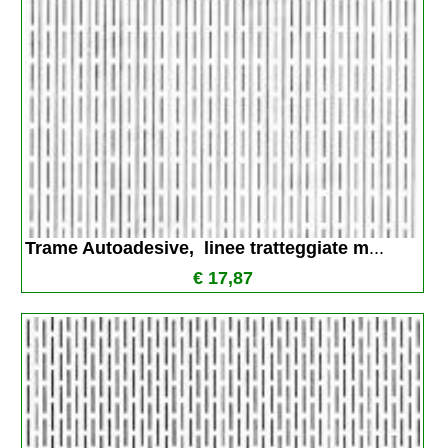
Trame Autoadesive,  linee tratteggiate m
...
€ 17,87