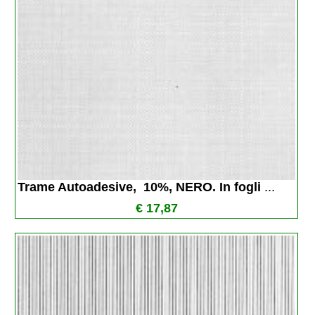
Trame Autoadesive,  10%, NERO. In fogli 
...
€ 17,87