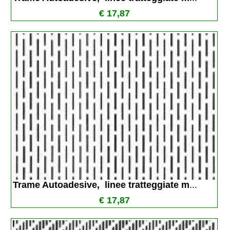
€ 17,87
Trame Autoadesive,  linee tratteggiate m
...
€ 17,87