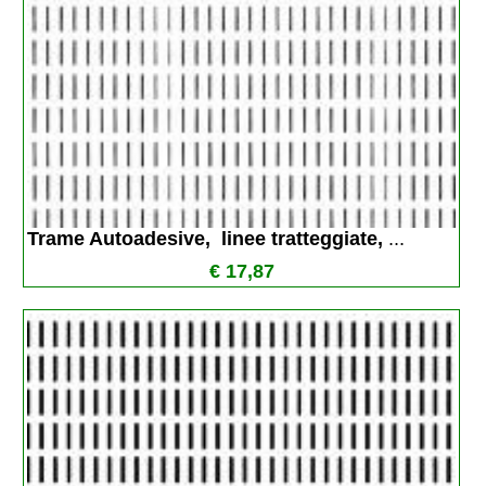
Trame Autoadesive,  linee tratteggiate, 
...
€ 17,87