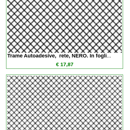
Trame Autoadesive,  rete, NERO. In fogli
...
€ 17,87