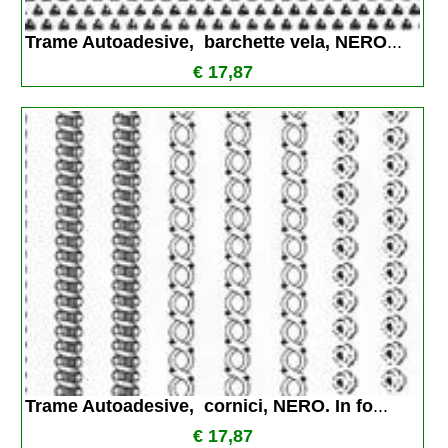
Trame Autoadesive,  barchette vela, NERO
...
€ 17,87
Trame Autoadesive,  cornici, NERO. In fo
...
€ 17,87