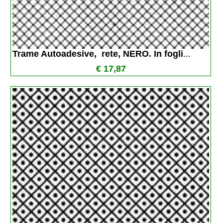
Trame Autoadesive,  rete, NERO. In fogli
...
€ 17,87