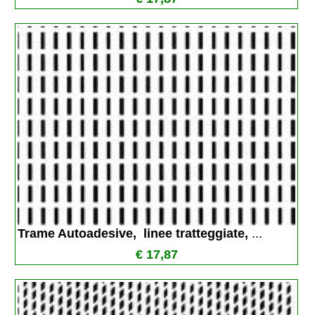
Trame Autoadesive,  linee tratteggiate, 
...
€ 17,87