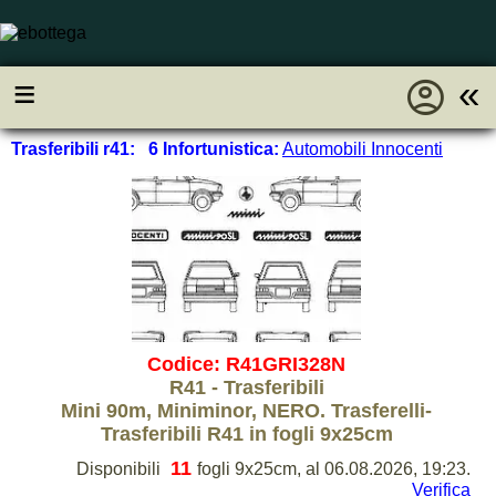
account_circle
≡
«
Trasferibili r41: 6 Infortunistica:
Automobili Innocenti
Codice: R41GRI328N
R41 - Trasferibili
Mini 90m, Miniminor, NERO. Trasferelli-
Trasferibili R41 in fogli 9x25cm
11
Disponibili
fogli 9x25cm, al 06.08.2026, 19:23.
Verifica