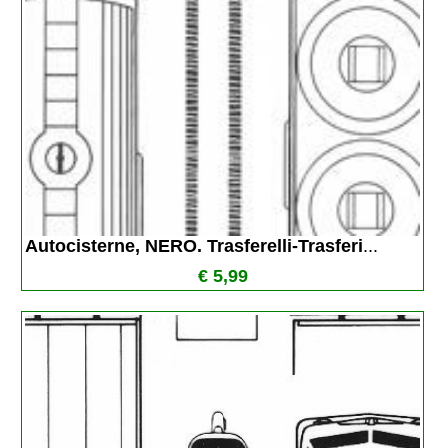
Autocisterne, NERO. Trasferelli-Trasferi
...
€ 5,99