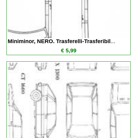
Miniminor, NERO. Trasferelli-Trasferibil
...
€ 5,99