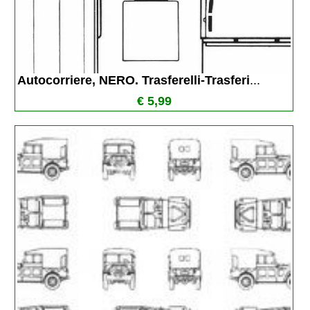
Autocorriere, NERO. Trasferelli-Trasferi
...
€ 5,99