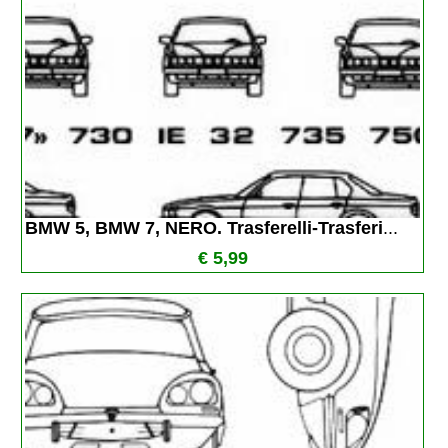
BMW 5, BMW 7, NERO. Trasferelli-Trasferi
...
€ 5,99