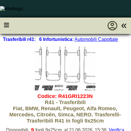
account_circle
≡
«
Trasferibili r41: 6 Infortunistica:
Automobili Capottate
Codice: R41GRI1223N
R41 - Trasferibili
Fiat, BMW, Renault, Peugeot, Alfa Romeo,
Mercedes, Citroën, Simca, NERO. Trasferelli-
Trasferibili R41 in fogli 9x25cm
9
Disponibili
fogli 9x25cm, al 21.06.2026, 15:38.
Verifica