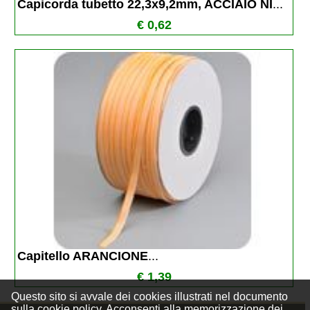
Capicorda tubetto 22,3x9,2mm, ACCIAIO NI
...
€ 0,62
Capitello ARANCIONE
...
€ 1,39
Questo sito si avvale dei cookies illustrati nel documento
sulla
cookie policy
. Acconsenti alla memorizzazione dei