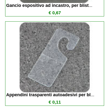
Gancio espositivo ad incastro, per blist
...
€ 0,67
Appendini trasparenti autoadesivi per bl
...
€ 0,11