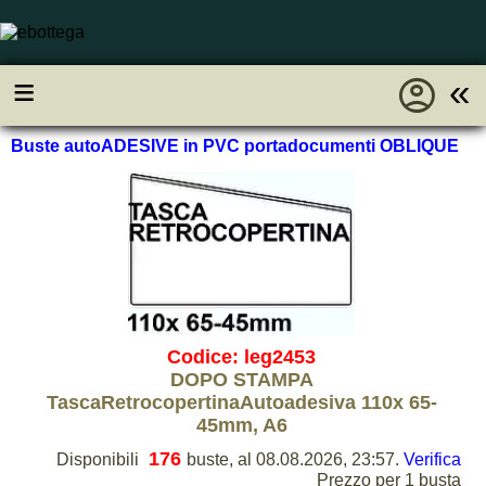
account_circle
≡
«
Buste autoADESIVE in PVC portadocumenti OBLIQUE
Codice: leg2453
DOPO STAMPA
TascaRetrocopertinaAutoadesiva 110x 65-
45mm, A6
176
Disponibili
buste, al 08.08.2026, 23:57.
Verifica
Prezzo per 1 busta