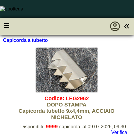
account_circle
≡
«
Capicorda a tubetto
Codice: LEG2962
DOPO STAMPA
Capicorda tubetto 9x4,4mm, ACCIAIO
NICHELATO
9999
Disponibili
capicorda, al 09.07.2026, 09:30.
Verifica