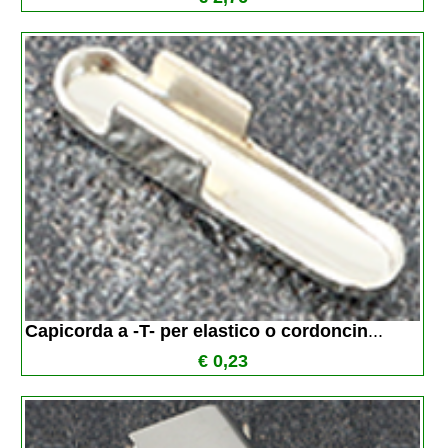
Capicorda a -T- per elastico o cordoncin
...
€ 0,23