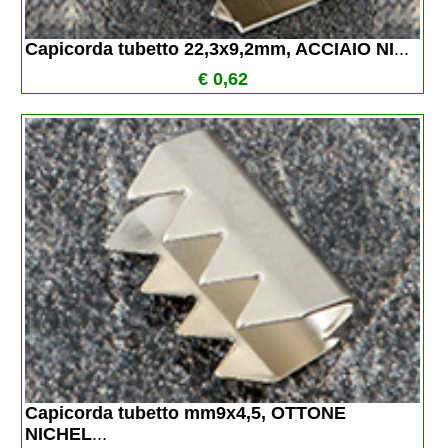
Capicorda tubetto 22,3x9,2mm, ACCIAIO NI
...
€ 0,62
Capicorda tubetto mm9x4,5, OTTONE 
NICHEL
...