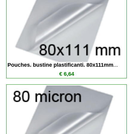
Pouches. bustine plastificanti. 80x111mm
...
€ 6,64