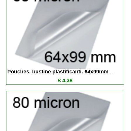
Pouches. bustine plastificanti. 64x99mm
...
€ 4,38