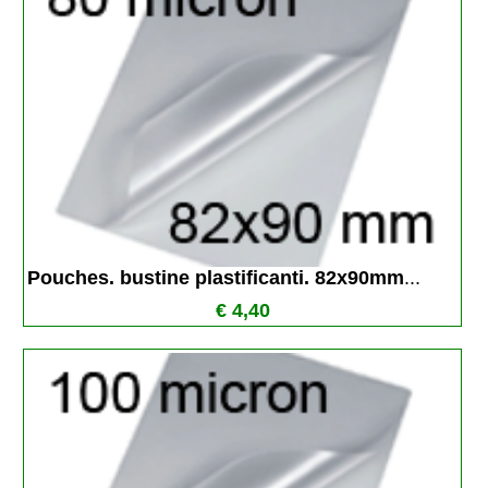
Pouches. bustine plastificanti. 82x90mm
...
€ 4,40