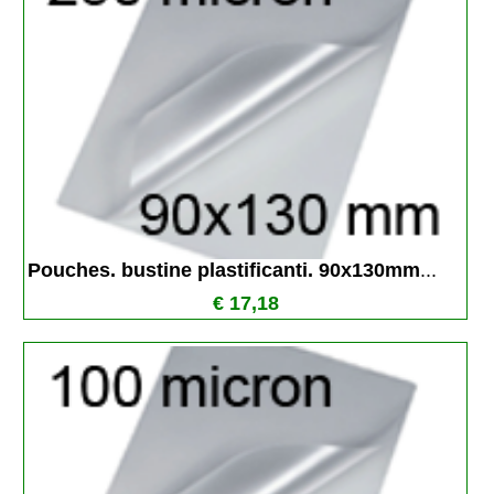
Pouches. bustine plastificanti. 90x130mm
...
€ 17,18