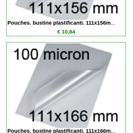
Pouches. bustine plastificanti. 111x156m
...
€ 10,84
Pouches. bustine plastificanti. 111x166m
...