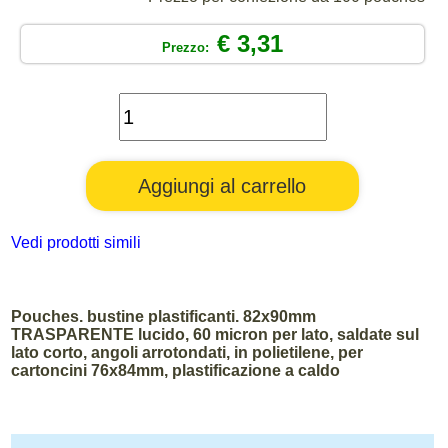
€ 3,31
Prezzo:
Vedi prodotti simili
Pouches. bustine plastificanti. 82x90mm
TRASPARENTE lucido, 60 micron per lato, saldate sul
lato corto, angoli arrotondati, in polietilene, per
cartoncini 76x84mm, plastificazione a caldo