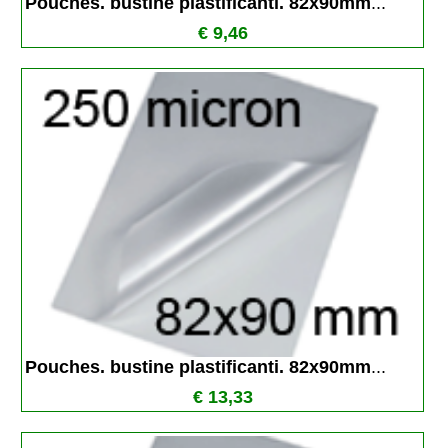
Pouches. bustine plastificanti. 82x90mm
...
€ 9,46
Pouches. bustine plastificanti. 82x90mm
...
€ 13,33