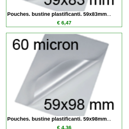
Pouches. bustine plastificanti. 59x83mm
...
€ 6,47
Pouches. bustine plastificanti. 59x98mm
...
€ 4,36