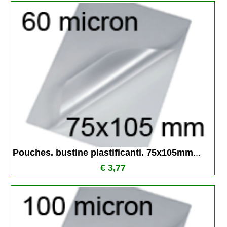
Pouches. bustine plastificanti. 75x105mm
...
€ 3,77