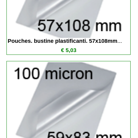
Pouches. bustine plastificanti. 57x108mm
...
€ 5,03