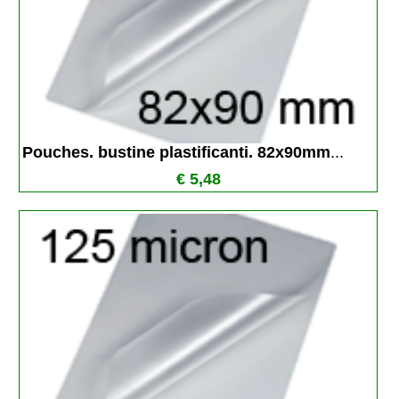
Pouches. bustine plastificanti. 82x90mm
...
€ 5,48