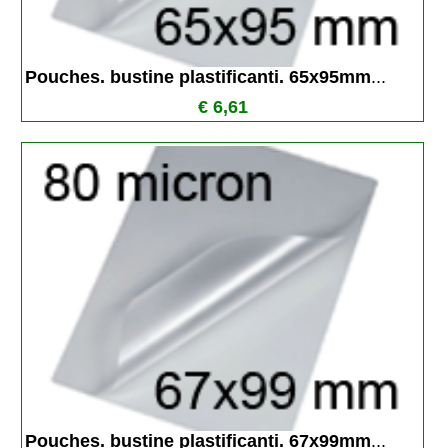
Pouches. bustine plastificanti. 65x95mm
...
€ 6,61
Pouches. bustine plastificanti. 67x99mm
...