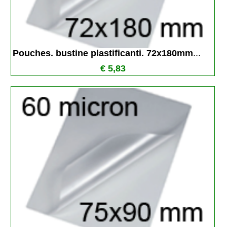
Pouches. bustine plastificanti. 72x180mm
...
€ 5,83