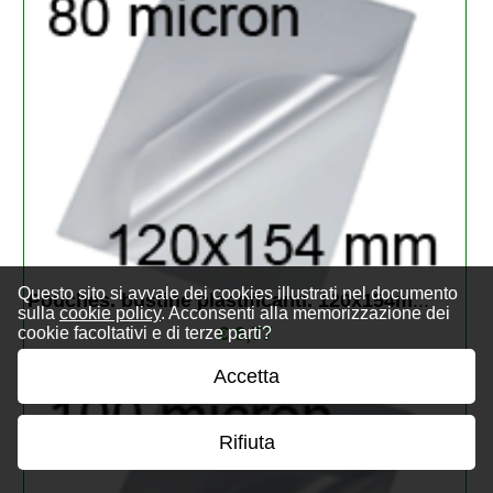
Questo sito si avvale dei cookies illustrati nel documento
Pouches. bustine plastificanti. 120x154m
...
sulla
cookie policy
. Acconsenti alla memorizzazione dei
€ 6,77
cookie facoltativi e di terze parti?
Accetta
Rifiuta